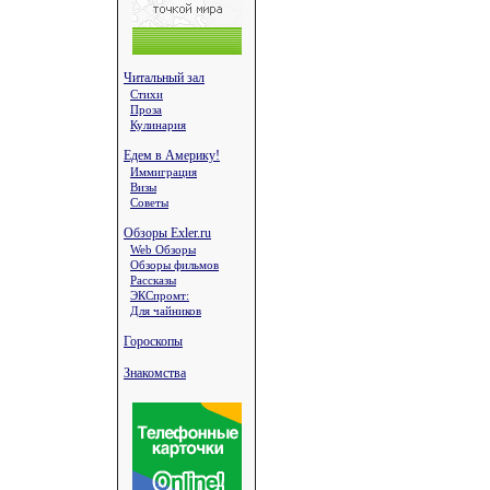
Читальный зал
Стихи
Проза
Кулинария
Едем в Америку!
Иммиграция
Визы
Советы
Обзоры Exler.ru
Web Обзоры
Обзоры фильмов
Рассказы
ЭКСпромт:
Для чайников
Гороскопы
Знакомства