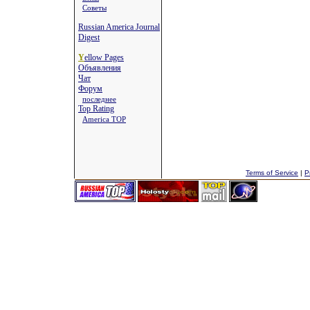
Советы
Russian America Journal
Digest
Y
ellow Pages
Объявления
Чат
Форум
последнее
Top Rating
America TOP
Terms of Service
|
P