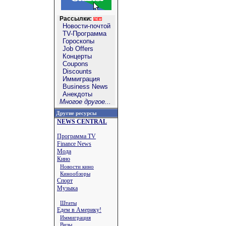
Рассылки:
Новости-почтой
TV-Программа
Гороскопы
Job Offers
Концерты
Coupons
Discounts
Иммиграция
Business News
Анекдоты
Многое другое...
Другие ресурсы
NEWS CENTRAL
Программа TV
Finance News
Мода
Кино
Новости кино
Кинообзоры
Спорт
Музыка
Штаты
Едем в Америку!
Иммиграция
Визы