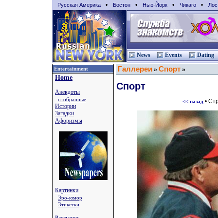
•
•
•
•
Русская Америка
Бостон
Нью-Йорк
Чикаго
Лос
News
Events
Dating
Галлереи
Спорт
Entertainment
»
»
Home
Спорт
Анекдоты
отобранные
• Ст
<< назад
Истории
Загадки
Афоризмы
Картинки
Эро-юмор
Этикетки