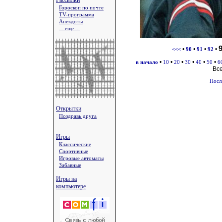
Рассылки
Гороскоп по почте
TV-программа
Анекдоты
... еще ...
•
•
•
•
<<<
90
91
92
•
•
•
•
•
•
в начало
10
20
30
40
50
6
Вс
Посл
Открытки
Поздравь друга
Игры
Классические
Спортивные
Игровые автоматы
Забавные
Игры на
компьютере