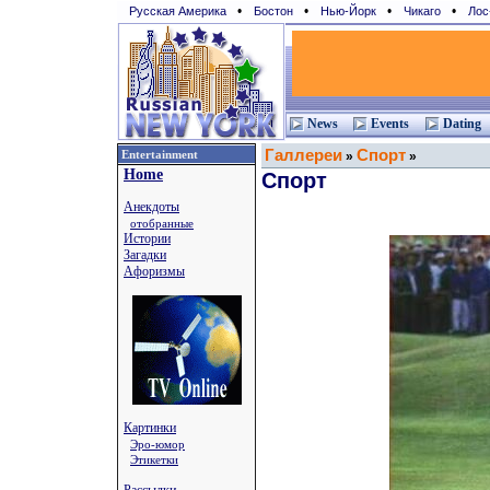
•
•
•
•
Русская Америка
Бостон
Нью-Йорк
Чикаго
Лос
News
Events
Dating
Галлереи
Спорт
Entertainment
»
»
Home
Спорт
Анекдоты
отобранные
Истории
Загадки
Афоризмы
Картинки
Эро-юмор
Этикетки