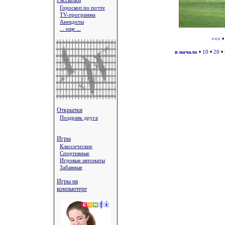
Рассылки
Гороскоп по почте
TV-программа
Анекдоты
... еще ...
<<<
•
•
•
в начало
10
20
Открытки
Поздравь друга
Игры
Классические
Спортивные
Игровые автоматы
Забавные
Игры на
компьютере