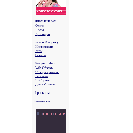
Читальный зал
Стихи
Проза
Кулинария
Едем в Америку!
Иммиграция
Визы
Советы
Обзоры Exler.ru
Web Обзоры
Обзоры фильмов
Рассказы
ЭКСпромт:
Для чайников
Гороскопы
Знакомства