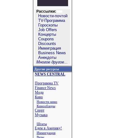
Рассылки:
Новости-почтой
TV-Программа
Гороскопы
Job Offers
Концерты
Coupons
Discounts
Иммиграция
Business News
Анекдоты
Многое другое...
Другие ресурсы
NEWS CENTRAL
Программа TV
Finance News
Мода
Кино
Новости кино
Кинообзоры
Спорт
Музыка
Штаты
Едем в Америку!
Иммиграция
Визы