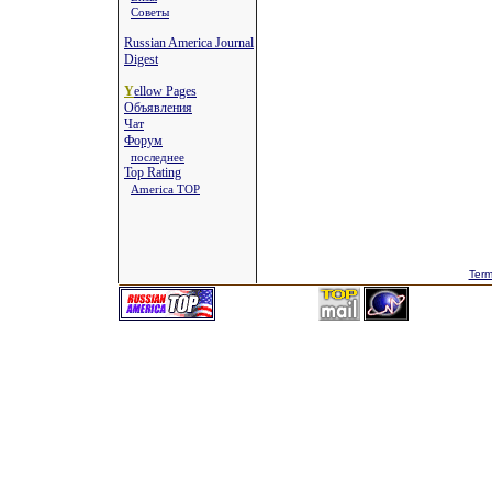
Советы
Russian America Journal
Digest
Y
ellow Pages
Объявления
Чат
Форум
последнее
Top Rating
America TOP
Term