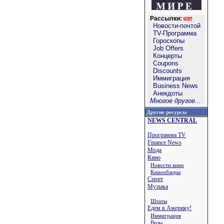
Рассылки:
Новости-почтой
TV-Программа
Гороскопы
Job Offers
Концерты
Coupons
Discounts
Иммиграция
Business News
Анекдоты
Многое другое...
Другие ресурсы
NEWS CENTRAL
Программа TV
Finance News
Мода
Кино
Новости кино
Кинообзоры
Спорт
Музыка
Штаты
Едем в Америку!
Иммиграция
Визы