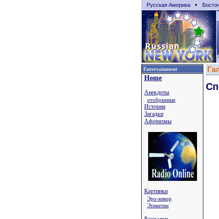
•
Русская Америка
Босто
Га
Entertainment
Home
Сп
Анекдоты
отобранные
Истории
Загадки
Афоризмы
Картинки
Эро-юмор
Этикетки