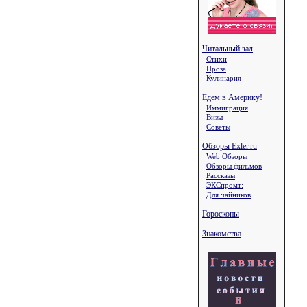
Читальный зал
Стихи
Проза
Кулинария
Едем в Америку!
Иммиграция
Визы
Советы
Обзоры Exler.ru
Web Обзоры
Обзоры фильмов
Рассказы
ЭКСпромт:
Для чайников
Гороскопы
Знакомства