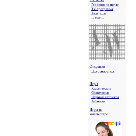
Рассылки
Гороскоп по почте
TV-программа
Анекдоты
... еще ...
Открытки
Поздравь друга
Игры
Классические
Спортивные
Игровые автоматы
Забавные
Игры на
компьютере