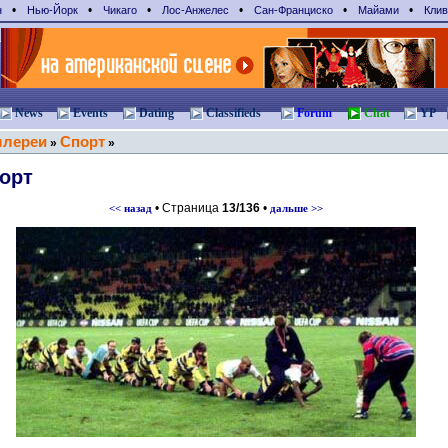
•
•
•
•
•
•
н
Нью-Йорк
Чикаго
Лос-Анжелес
Сан-Франциcко
Майами
Клив
News
Events
Dating
Classifieds
Forum
Chat
YP
ллереи
Спорт
»
»
орт
• Страница
13/136
•
<< назад
дальше >>