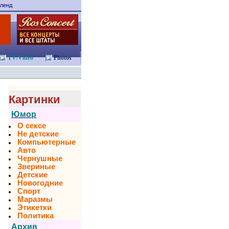
ленд
TV/Video
Photos
Картинки
Юмор
О сексе
Не детские
Компьютерные
Авто
Чернушные
Звериные
Детские
Новогодние
Спорт
Маразмы
Этикетки
Политика
Архив