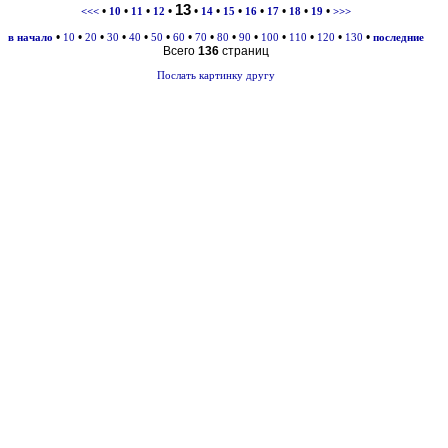
13
•
•
•
•
•
•
•
•
•
•
•
<<<
10
11
12
14
15
16
17
18
19
>>>
•
•
•
•
•
•
•
•
•
•
•
•
•
•
в начало
10
20
30
40
50
60
70
80
90
100
110
120
130
последние
Всего
136
страниц
Послать картинку другу