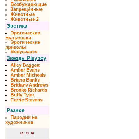
Возбуждающие
Запрещённые
Животные
Животные 2
Эротика
Эротические
мультяшки
Эротические
приколы
Bodyscapes
Звезды Playboy
Alley Baggett
Amber Evans
Amber Micheals
Briana Banks
Brittany Andrews
Brooke Richards
Buffy Tyler
Carrie Stevens
Разное
Пародии на
художников
* * *