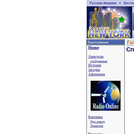
•
Русская Америка
Босто
Га
Entertainment
Home
Сп
Анекдоты
отобранные
Истории
Загадки
Афоризмы
Картинки
Эро-юмор
Этикетки