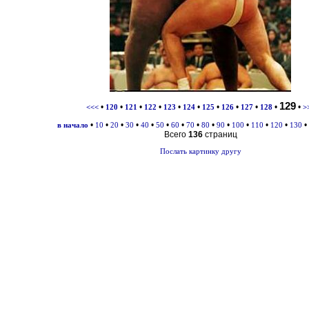
129
•
•
•
•
•
•
•
•
•
•
•
<<<
120
121
122
123
124
125
126
127
128
>
•
•
•
•
•
•
•
•
•
•
•
•
•
•
в начало
10
20
30
40
50
60
70
80
90
100
110
120
130
Всего
136
страниц
Послать картинку другу