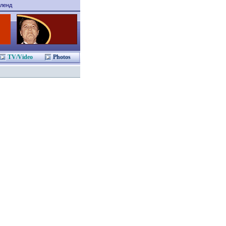
ленд
TV/Video
Photos