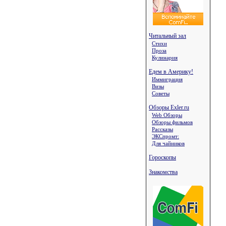
Читальный зал
Стихи
Проза
Кулинария
Едем в Америку!
Иммиграция
Визы
Советы
Обзоры Exler.ru
Web Обзоры
Обзоры фильмов
Рассказы
ЭКСпромт:
Для чайников
Гороскопы
Знакомства