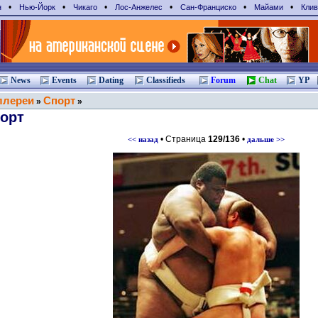
•
•
•
•
•
•
н
Нью-Йорк
Чикаго
Лос-Анжелес
Сан-Франциcко
Майами
Клив
News
Events
Dating
Classifieds
Forum
Chat
YP
ллереи
Спорт
»
»
орт
• Страница
129/136
•
<< назад
дальше >>