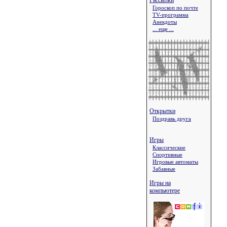
Рассылки
Гороскоп по почте
TV-программа
Анекдоты
... еще ...
Открытки
Поздравь друга
Игры
Классические
Спортивные
Игровые автоматы
Забавные
Игры на
компьютере