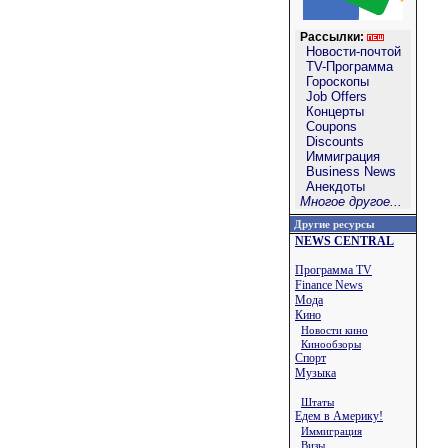
Рассылки:
Новости-почтой
TV-Программа
Гороскопы
Job Offers
Концерты
Coupons
Discounts
Иммиграция
Business News
Анекдоты
Многое другое...
Другие ресурсы
NEWS CENTRAL
Программа TV
Finance News
Мода
Кино
Новости кино
Кинообзоры
Спорт
Музыка
Штаты
Едем в Америку!
Иммиграция
Визы