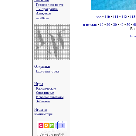
Рассылки
Гороскоп по почте
TV-программа
Анекдоты
•
•
•
•
<<<
110
111
112
113
... еще ...
•
•
•
•
•
•
в начало
10
20
30
40
50
6
Вс
Посл
Открытки
Поздравь друга
Игры
Классические
Спортивные
Игровые автоматы
Забавные
Игры на
компьютере