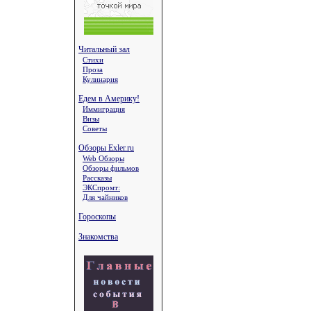
Читальный зал
Стихи
Проза
Кулинария
Едем в Америку!
Иммиграция
Визы
Советы
Обзоры Exler.ru
Web Обзоры
Обзоры фильмов
Рассказы
ЭКСпромт:
Для чайников
Гороскопы
Знакомства