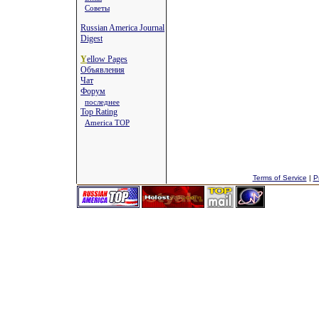
Советы
Russian America Journal
Digest
Y
ellow Pages
Объявления
Чат
Форум
последнее
Top Rating
America TOP
Terms of Service
|
P