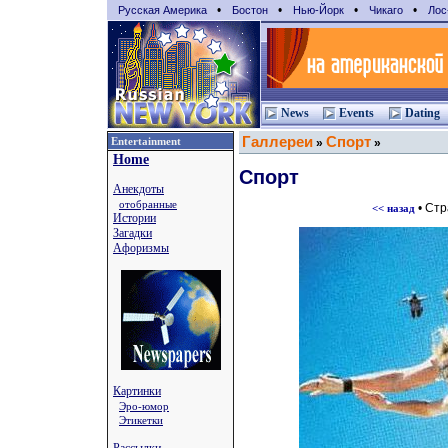
•
•
•
•
Русская Америка
Бостон
Нью-Йорк
Чикаго
Лос
News
Events
Dating
Галлереи
Спорт
Entertainment
»
»
Home
Спорт
Анекдоты
отобранные
• Ст
<< назад
Истории
Загадки
Афоризмы
Картинки
Эро-юмор
Этикетки