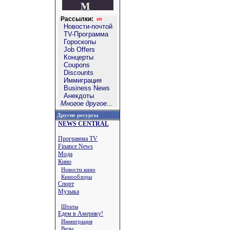
Рассылки:
Новости-почтой
TV-Программа
Гороскопы
Job Offers
Концерты
Coupons
Discounts
Иммиграция
Business News
Анекдоты
Многое другое...
Другие ресурсы
NEWS CENTRAL
Программа TV
Finance News
Мода
Кино
Новости кино
Кинообзоры
Спорт
Музыка
Штаты
Едем в Америку!
Иммиграция
Визы