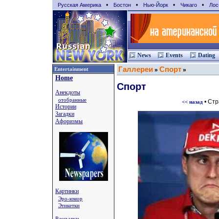
•
•
•
•
Русская Америка
Бостон
Нью-Йорк
Чикаго
Лос
News
Events
Dating
Галлереи
Спорт
Entertainment
»
»
Home
Спорт
Анекдоты
отобранные
• Ст
<< назад
Истории
Загадки
Афоризмы
Картинки
Эро-юмор
Этикетки