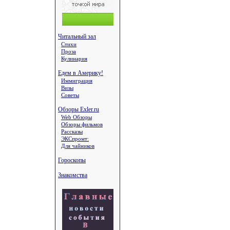
Читальный зал
Стихи
Проза
Кулинария
Едем в Америку!
Иммиграция
Визы
Советы
Обзоры Exler.ru
Web Обзоры
Обзоры фильмов
Рассказы
ЭКСпромт:
Для чайников
Гороскопы
Знакомства