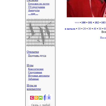
Рассылки
Гороскоп по почте
TV-программа
Анекдоты
... еще ...
•
•
•
•
<<<
100
101
102
103
•
•
•
•
•
•
в начало
10
20
30
40
50
6
Вс
Посл
Открытки
Поздравь друга
Игры
Классические
Спортивные
Игровые автоматы
Забавные
Игры на
компьютере