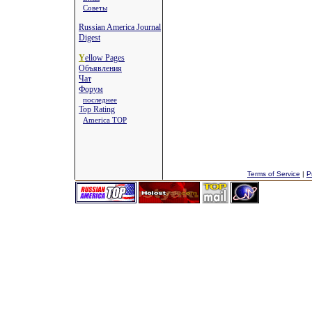
Советы
Russian America Journal
Digest
Y
ellow Pages
Объявления
Чат
Форум
последнее
Top Rating
America TOP
Terms of Service
|
P