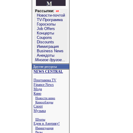
Рассылки:
Новости-почтой
TV-Программа
Гороскопы
Job Offers
Концерты
Coupons
Discounts
Иммиграция
Business News
Анекдоты
Многое другое...
Другие ресурсы
NEWS CENTRAL
Программа TV
Finance News
Мода
Кино
Новости кино
Кинообзоры
Спорт
Музыка
Штаты
Едем в Америку!
Иммиграция
Визы