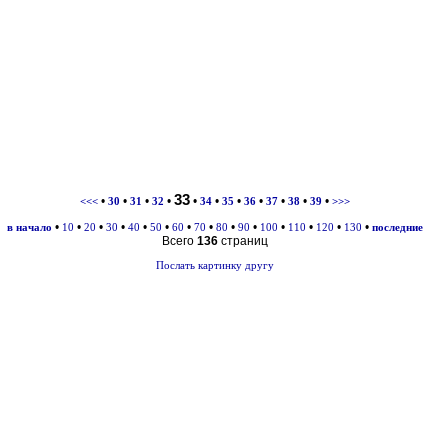
33
•
•
•
•
•
•
•
•
•
•
•
<<<
30
31
32
34
35
36
37
38
39
>>>
•
•
•
•
•
•
•
•
•
•
•
•
•
•
в начало
10
20
30
40
50
60
70
80
90
100
110
120
130
последние
Всего
136
страниц
Послать картинку другу