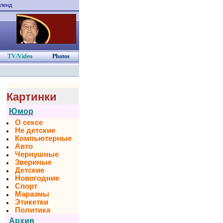
ленд
TV/Video
Photos
Картинки
Юмор
О сексе
Не детские
Компьютерные
Авто
Чернушные
Звериные
Детские
Новогодние
Спорт
Маразмы
Этикетки
Политика
Архив