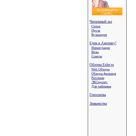
Читальный зал
Стихи
Проза
Кулинария
Едем в Америку!
Иммиграция
Визы
Советы
Обзоры Exler.ru
Web Обзоры
Обзоры фильмов
Рассказы
ЭКСпромт:
Для чайников
Гороскопы
Знакомства