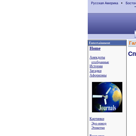
•
Русская Америка
Босто
Га
Entertainment
Home
Сп
Анекдоты
отобранные
Истории
Загадки
Афоризмы
Картинки
Эро-юмор
Этикетки