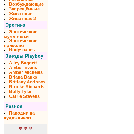
Возбуждающие
Запрещённые
Животные
Животные 2
Эротика
Эротические
мультяшки
Эротические
приколы
Bodyscapes
Звезды Playboy
Alley Baggett
Amber Evans
Amber Micheals
Briana Banks
Brittany Andrews
Brooke Richards
Buffy Tyler
Carrie Stevens
Разное
Пародии на
художников
* * *