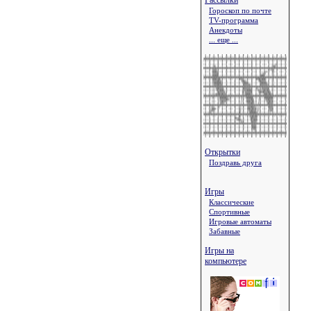
Рассылки
Гороскоп по почте
TV-программа
Анекдоты
... еще ...
Открытки
Поздравь друга
Игры
Классические
Спортивные
Игровые автоматы
Забавные
Игры на
компьютере