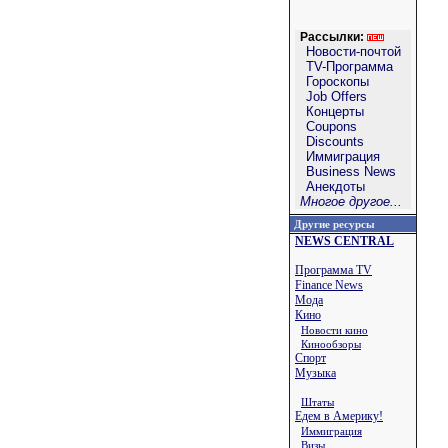
Рассылки:
Новости-почтой
TV-Программа
Гороскопы
Job Offers
Концерты
Coupons
Discounts
Иммиграция
Business News
Анекдоты
Многое другое...
Другие ресурсы
NEWS CENTRAL
Программа TV
Finance News
Мода
Кино
Новости кино
Кинообзоры
Спорт
Музыка
Штаты
Едем в Америку!
Иммиграция
Визы