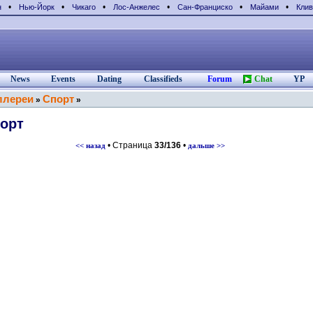
•
•
•
•
•
•
н
Нью-Йорк
Чикаго
Лос-Анжелес
Сан-Франциcко
Майами
Клив
News
Events
Dating
Classifieds
Forum
Chat
YP
ллереи
Спорт
»
»
орт
• Страница
33/136
•
<< назад
дальше >>