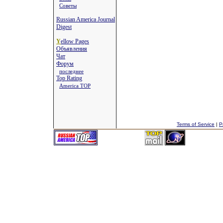
Советы
Russian America Journal
Digest
Y
ellow Pages
Объявления
Чат
Форум
последнее
Top Rating
America TOP
Terms of Service
|
P