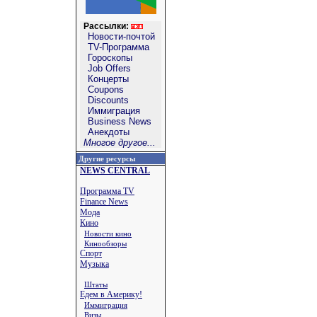
Рассылки:
Новости-почтой
TV-Программа
Гороскопы
Job Offers
Концерты
Coupons
Discounts
Иммиграция
Business News
Анекдоты
Многое другое...
Другие ресурсы
NEWS CENTRAL
Программа TV
Finance News
Мода
Кино
Новости кино
Кинообзоры
Спорт
Музыка
Штаты
Едем в Америку!
Иммиграция
Визы