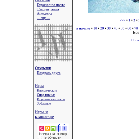
Рассылки
Гороскоп по почте
TV-программа
Анекдоты
... еще ...
•
•
•
<<<
1
2
•
•
•
•
•
•
•
в начало
10
20
30
40
50
60
70
Вс
Посл
Открытки
Поздравь друга
Игры
Классические
Спортивные
Игровые автоматы
Забавные
Игры на
компьютере