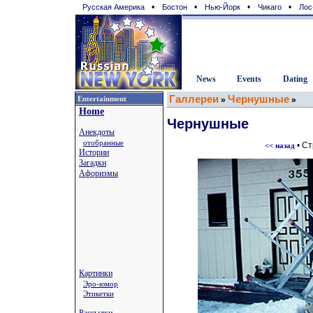
•
•
•
•
Русская Америка
Бостон
Нью-Йорк
Чикаго
Лос
News
Events
Dating
Галлереи
Чернушные
Entertainment
»
»
Home
Чернушные
Анекдоты
отобранные
• С
<< назад
Истории
Загадки
Афоризмы
Картинки
Эро-юмор
Этикетки