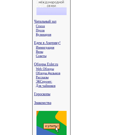
Читальный зал
Стихи
Проза
Кулинария
Едем в Америку!
Иммиграция
Визы
Советы
Обзоры Exler.ru
Web Обзоры
Обзоры фильмов
Рассказы
ЭКСпромт:
Для чайников
Гороскопы
Знакомства