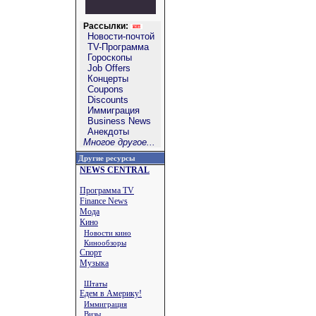
Рассылки:
Новости-почтой
TV-Программа
Гороскопы
Job Offers
Концерты
Coupons
Discounts
Иммиграция
Business News
Анекдоты
Многое другое...
Другие ресурсы
NEWS CENTRAL
Программа TV
Finance News
Мода
Кино
Новости кино
Кинообзоры
Спорт
Музыка
Штаты
Едем в Америку!
Иммиграция
Визы