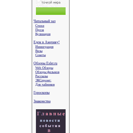
Читальный зал
Стихи
Проза
Кулинария
Едем в Америку!
Иммиграция
Визы
Советы
Обзоры Exler.ru
Web Обзоры
Обзоры фильмов
Рассказы
ЭКСпромт:
Для чайников
Гороскопы
Знакомства