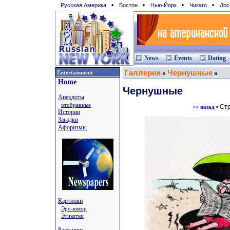
•
•
•
•
Русская Америка
Бостон
Нью-Йорк
Чикаго
Лос
News
Events
Dating
Галлереи
Чернушные
Entertainment
»
»
Home
Чернушные
Анекдоты
отобранные
• Ст
<< назад
Истории
Загадки
Афоризмы
Картинки
Эро-юмор
Этикетки