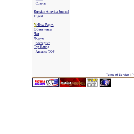
Советы
Russian America Journal
Digest
Y
ellow Pages
Объявления
Чат
Форум
последнее
Top Rating
America TOP
Terms of Service
|
P