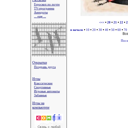
Рассылки
Гороскоп по почте
TV-программа
Анекдоты
... еще ...
•
•
•
•
<<<
20
21
22
2
•
•
•
•
•
•
•
в начало
10
20
30
40
50
60
70
Вс
Посл
Открытки
Поздравь друга
Игры
Классические
Спортивные
Игровые автоматы
Забавные
Игры на
компьютере