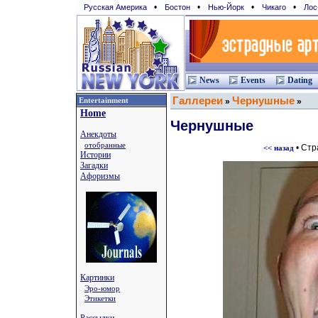
•
•
•
•
Русская Америка
Бостон
Нью-Йорк
Чикаго
Лос
News
Events
Dating
Галлереи
Чернушные
Entertainment
»
»
Home
Чернушные
Анекдоты
отобранные
• Ст
<< назад
Истории
Загадки
Афоризмы
Картинки
Эро-юмор
Этикетки