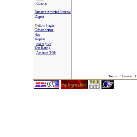
Советы
Russian America Journal
Digest
Y
ellow Pages
Объявления
Чат
Форум
последнее
Top Rating
America TOP
Terms of Service
|
P