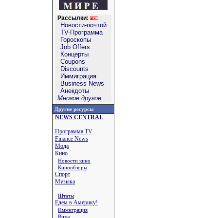
Рассылки:
Новости-почтой
TV-Программа
Гороскопы
Job Offers
Концерты
Coupons
Discounts
Иммиграция
Business News
Анекдоты
Многое другое...
Другие ресурсы
NEWS CENTRAL
Программа TV
Finance News
Мода
Кино
Новости кино
Кинообзоры
Спорт
Музыка
Штаты
Едем в Америку!
Иммиграция
Визы