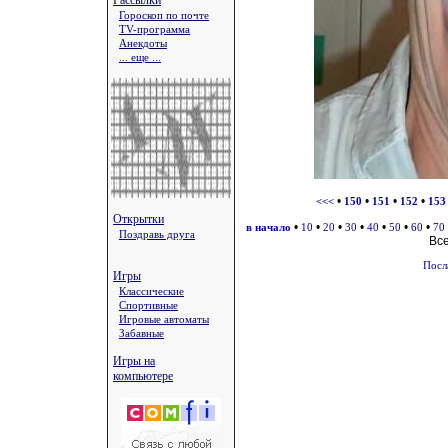
Рассылки
Гороскоп по почте
TV-программа
Анекдоты
... еще ...
•
•
•
•
<<<
150
151
152
153
Открытки
•
•
•
•
•
•
•
в начало
10
20
30
40
50
60
70
Поздравь друга
Вс
Посл
Игры
Классические
Спортивные
Игровые автоматы
Забавные
Игры на
компьютере