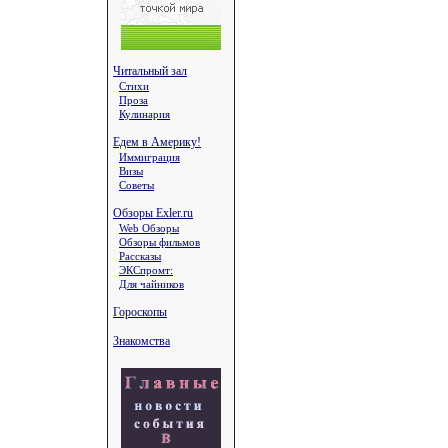
Читальный зал
Стихи
Проза
Кулинария
Едем в Америку!
Иммиграция
Визы
Советы
Обзоры Exler.ru
Web Обзоры
Обзоры фильмов
Рассказы
ЭКСпромт:
Для чайников
Гороскопы
Знакомства