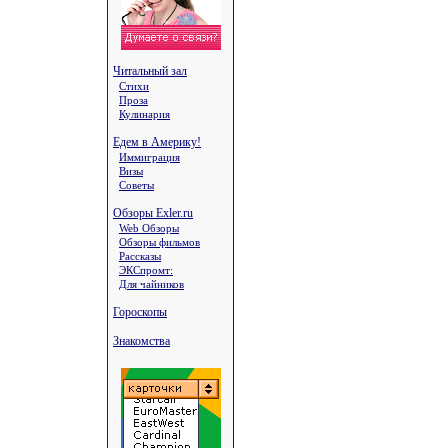
Читальный зал
Стихи
Проза
Кулинария
Едем в Америку!
Иммиграция
Визы
Советы
Обзоры Exler.ru
Web Обзоры
Обзоры фильмов
Рассказы
ЭКСпромт:
Для чайников
Гороскопы
Знакомства