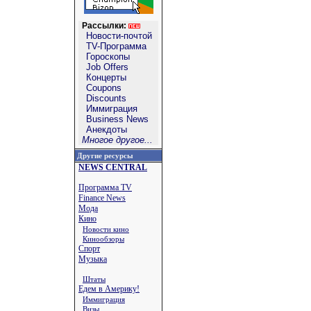
Рассылки:
Новости-почтой
TV-Программа
Гороскопы
Job Offers
Концерты
Coupons
Discounts
Иммиграция
Business News
Анекдоты
Многое другое...
Другие ресурсы
NEWS CENTRAL
Программа TV
Finance News
Мода
Кино
Новости кино
Кинообзоры
Спорт
Музыка
Штаты
Едем в Америку!
Иммиграция
Визы