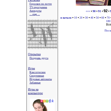
Рассылки
Гороскоп по почте
TV-программа
92
Анекдоты
•
•
•
•
<<<
90
91
... еще ...
•
•
•
•
•
•
•
в начало
10
20
30
40
50
60
70
180
Вс
Посл
Открытки
Поздравь друга
Игры
Классические
Спортивные
Игровые автоматы
Забавные
Игры на
компьютере