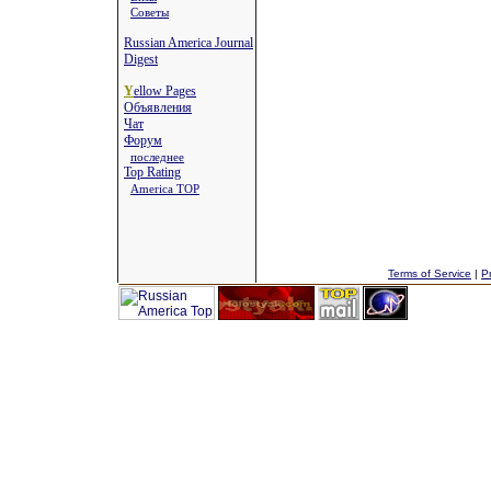
Советы
Russian America Journal
Digest
Y
ellow Pages
Объявления
Чат
Форум
последнее
Top Rating
America TOP
Terms of Service
|
Pr