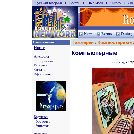
•
•
•
•
Русская Америка
Бостон
Нью-Йорк
Чикаго
Лос
News
Events
Dating
Галлереи
Компьютерные
Entertainment
»
Home
Компьютерные
Анекдоты
отобранные
• Ст
<< назад
Истории
Загадки
Афоризмы
Картинки
Эро-юмор
Этикетки