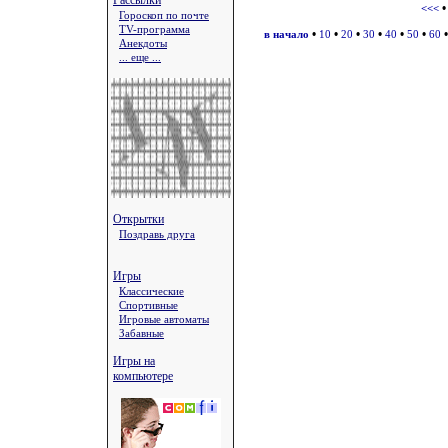
Рассылки
<<<
Гороскоп по почте
TV-программа
•
•
•
•
•
•
в начало
10
20
30
40
50
60
Анекдоты
... еще ...
Открытки
Поздравь друга
Игры
Классические
Спортивные
Игровые автоматы
Забавные
Игры на
компьютере