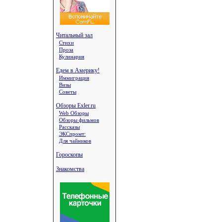
Читальный зал
Стихи
Проза
Кулинария
Едем в Америку!
Иммиграция
Визы
Советы
Обзоры Exler.ru
Web Обзоры
Обзоры фильмов
Рассказы
ЭКСпромт:
Для чайников
Гороскопы
Знакомства