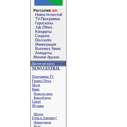
Рассылки:
Новости-почтой
TV-Программа
Гороскопы
Job Offers
Концерты
Coupons
Discounts
Иммиграция
Business News
Анекдоты
Многое другое...
Другие ресурсы
NEWS CENTRAL
Программа TV
Finance News
Мода
Кино
Новости кино
Кинообзоры
Спорт
Музыка
Штаты
Едем в Америку!
Иммиграция
Визы