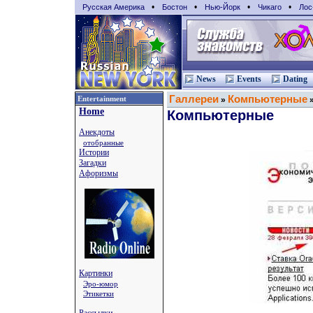
•
•
•
•
Русская Америка
Бостон
Нью-Йорк
Чикаго
Лос
News
Events
Dating
Галлереи
Компьютерные
Entertainment
»
Home
Компьютерные
Анекдоты
отобранные
Истории
Загадки
Афоризмы
Картинки
Эро-юмор
Этикетки