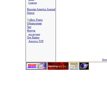
Советы
Russian America Journal
Digest
Y
ellow Pages
Объявления
Чат
Форум
последнее
Top Rating
America TOP
Term