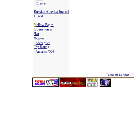
Советы
Russian America Journal
Digest
Y
ellow Pages
Объявления
Чат
Форум
последнее
Top Rating
America TOP
Terms of Service
|
P