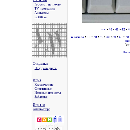
Рассылки
Гороскоп по почте
TV-программа
Анекдоты
... еще ...
•
•
•
•
<<<
40
41
42
4
•
•
•
•
•
•
•
в начало
10
20
30
40
50
60
70
180
Вс
Посл
Открытки
Поздравь друга
Игры
Классические
Спортивные
Игровые автоматы
Забавные
Игры на
компьютере