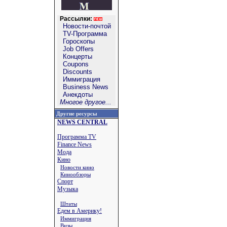
Рассылки:
Новости-почтой
TV-Программа
Гороскопы
Job Offers
Концерты
Coupons
Discounts
Иммиграция
Business News
Анекдоты
Многое другое...
Другие ресурсы
NEWS CENTRAL
Программа TV
Finance News
Мода
Кино
Новости кино
Кинообзоры
Спорт
Музыка
Штаты
Едем в Америку!
Иммиграция
Визы