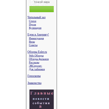
Читальный зал
Стихи
Проза
Кулинария
Едем в Америку!
Иммиграция
Визы
Советы
Обзоры Exler.ru
Web Обзоры
Обзоры фильмов
Рассказы
ЭКСпромт:
Для чайников
Гороскопы
Знакомства