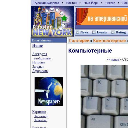
•
•
•
•
Русская Америка
Бостон
Нью-Йорк
Чикаго
Лос
News
Events
Dating
Галлереи
Компьютерные
Entertainment
»
Home
Компьютерные
Анекдоты
отобранные
• Ст
<< назад
Истории
Загадки
Афоризмы
Картинки
Эро-юмор
Этикетки