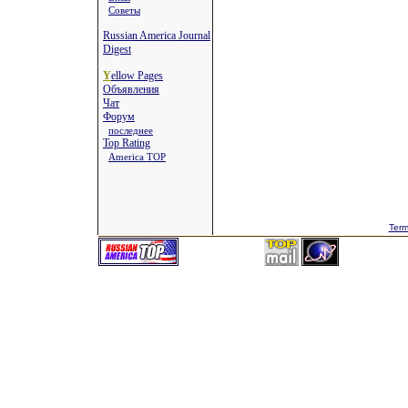
Советы
Russian America Journal
Digest
Y
ellow Pages
Объявления
Чат
Форум
последнее
Top Rating
America TOP
Term