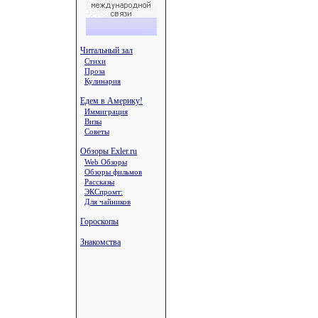
Читальный зал
Стихи
Проза
Кулинария
Едем в Америку!
Иммиграция
Визы
Советы
Обзоры Exler.ru
Web Обзоры
Обзоры фильмов
Рассказы
ЭКСпромт:
Для чайников
Гороскопы
Знакомства