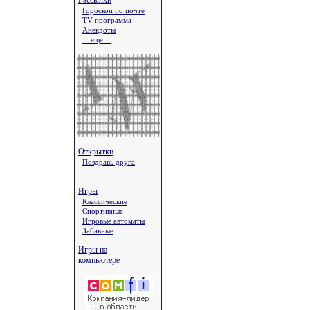
Рассылки
Гороскоп по почте
TV-программа
Анекдоты
... еще ...
Открытки
Поздравь друга
Игры
Классические
Спортивные
Игровые автоматы
Забавные
Игры на
компьютере