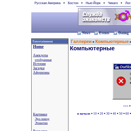
•
•
•
•
Русская Америка
Бостон
Нью-Йорк
Чикаго
Лос
News
Events
Dating
Галлереи
Компьютерные
Entertainment
»
Home
Компьютерные
Анекдоты
отобранные
Истории
Загадки
Афоризмы
<<<
•
•
•
•
•
•
в начало
10
20
30
40
50
60
Картинки
Эро-юмор
Этикетки