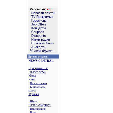
Рассылки:
Новости-почтой
TV-Программа
Гороскопы
Job Offers
Концерты
Coupons
Discounts
Иммиграция
Business News
Анекдоты
Многое другое...
Другие ресурсы
NEWS CENTRAL
Программа TV
Finance News
Мода
Кино
Новости кино
Кинообзоры
Спорт
Музыка
Штаты
Едем в Америку!
Иммиграция
Визы