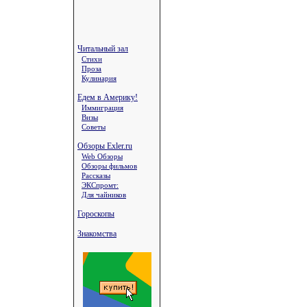
Читальный зал
Стихи
Проза
Кулинария
Едем в Америку!
Иммиграция
Визы
Советы
Обзоры Exler.ru
Web Обзоры
Обзоры фильмов
Рассказы
ЭКСпромт:
Для чайников
Гороскопы
Знакомства