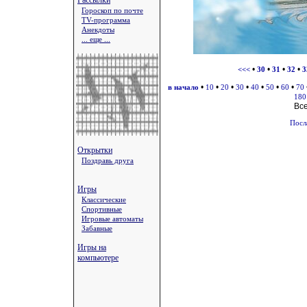
Рассылки
Гороскоп по почте
TV-программа
Анекдоты
... еще ...
•
•
•
•
<<<
30
31
32
3
•
•
•
•
•
•
•
в начало
10
20
30
40
50
60
70
180
Вс
Посл
Открытки
Поздравь друга
Игры
Классические
Спортивные
Игровые автоматы
Забавные
Игры на
компьютере