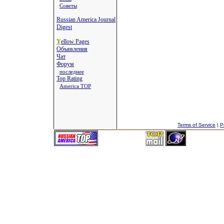
Советы
Russian America Journal
Digest
Y
ellow Pages
Объявления
Чат
Форум
последнее
Top Rating
America TOP
Terms of Service
|
P