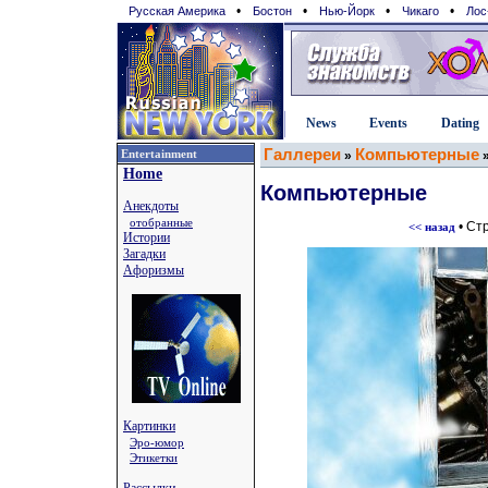
•
•
•
•
Русская Америка
Бостон
Нью-Йорк
Чикаго
Лос
News
Events
Dating
Галлереи
Компьютерные
Entertainment
»
Home
Компьютерные
Анекдоты
отобранные
• Ст
<< назад
Истории
Загадки
Афоризмы
Картинки
Эро-юмор
Этикетки