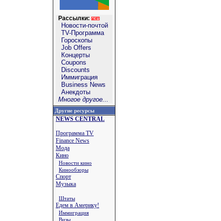
Рассылки:
Новости-почтой
TV-Программа
Гороскопы
Job Offers
Концерты
Coupons
Discounts
Иммиграция
Business News
Анекдоты
Многое другое...
Другие ресурсы
NEWS CENTRAL
Программа TV
Finance News
Мода
Кино
Новости кино
Кинообзоры
Спорт
Музыка
Штаты
Едем в Америку!
Иммиграция
Визы