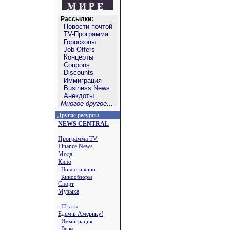
Рассылки:
Новости-почтой
TV-Программа
Гороскопы
Job Offers
Концерты
Coupons
Discounts
Иммиграция
Business News
Анекдоты
Многое другое...
Другие ресурсы
NEWS CENTRAL
Программа TV
Finance News
Мода
Кино
Новости кино
Кинообзоры
Спорт
Музыка
Штаты
Едем в Америку!
Иммиграция
Визы