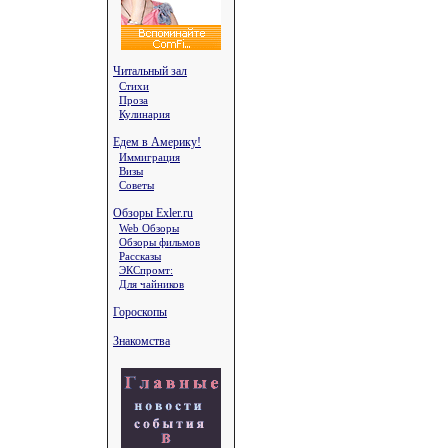
Читальный зал
Стихи
Проза
Кулинария
Едем в Америку!
Иммиграция
Визы
Советы
Обзоры Exler.ru
Web Обзоры
Обзоры фильмов
Рассказы
ЭКСпромт:
Для чайников
Гороскопы
Знакомства