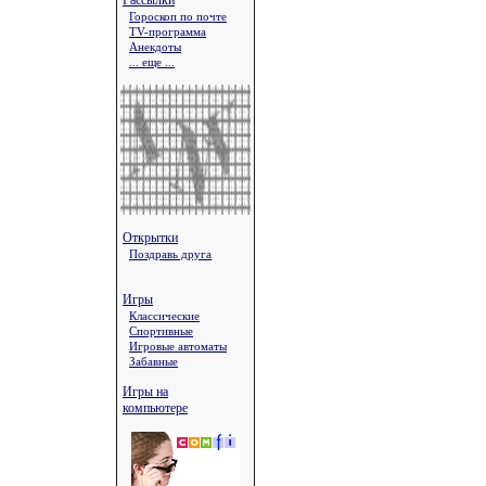
Рассылки
Гороскоп по почте
TV-программа
Анекдоты
... еще ...
Открытки
Поздравь друга
Игры
Классические
Спортивные
Игровые автоматы
Забавные
Игры на
компьютере