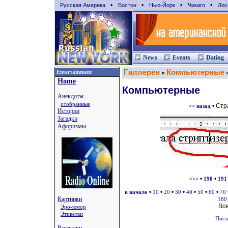
•
•
•
•
Русская Америка
Бостон
Нью-Йорк
Чикаго
Лос
News
Events
Dating
Галлереи
Компьютерные
Entertainment
»
Home
Компьютерные
Анекдоты
отобранные
• Ст
<< назад
Истории
Загадки
Афоризмы
•
•
<<<
190
191
•
•
•
•
•
•
•
в начало
10
20
30
40
50
60
70
Картинки
180
Вс
Эро-юмор
Этикетки
Посл