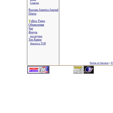
Советы
Russian America Journal
Digest
Y
ellow Pages
Объявления
Чат
Форум
последнее
Top Rating
America TOP
Terms of Service
|
P