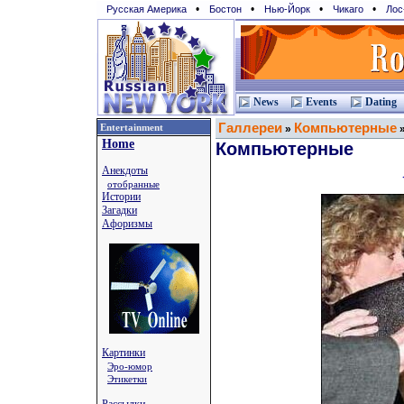
•
•
•
•
Русская Америка
Бостон
Нью-Йорк
Чикаго
Лос
News
Events
Dating
Галлереи
Компьютерные
Entertainment
»
Home
Компьютерные
Анекдоты
отобранные
Истории
Загадки
Афоризмы
Картинки
Эро-юмор
Этикетки