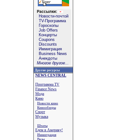
Рассылки:
Новости-почтой
TV-Программа
Гороскопы
Job Offers
Концерты
Coupons
Discounts
Иммиграция
Business News
Анекдоты
Многое другое...
Другие ресурсы
NEWS CENTRAL
Программа TV
Finance News
Мода
Кино
Новости кино
Кинообзоры
Спорт
Музыка
Штаты
Едем в Америку!
Иммиграция
Визы