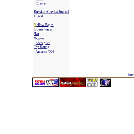
Советы
Russian America Journal
Digest
Y
ellow Pages
Объявления
Чат
Форум
последнее
Top Rating
America TOP
Term