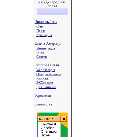
Читальный зал
Стихи
Проза
Кулинария
Едем в Америку!
Иммиграция
Визы
Советы
Обзоры Exler.ru
Web Обзоры
Обзоры фильмов
Рассказы
ЭКСпромт:
Для чайников
Гороскопы
Знакомства