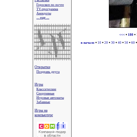
Рассылки
Гороскоп по почте
TV-программа
Анекдоты
... еще ...
•
•
<<<
180
•
•
•
•
•
•
в начало
10
20
30
40
50
60
Открытки
Поздравь друга
Игры
Классические
Спортивные
Игровые автоматы
Забавные
Игры на
компьютере