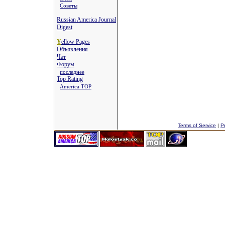
Советы
Russian America Journal
Digest
Y
ellow Pages
Объявления
Чат
Форум
последнее
Top Rating
America TOP
Terms of Service
|
Pr