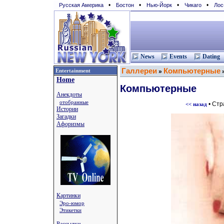
•
•
•
•
Русская Америка
Бостон
Нью-Йорк
Чикаго
Лос
News
Events
Dating
Галлереи
Компьютерные
Entertainment
»
Home
Компьютерные
Анекдоты
отобранные
• Ст
<< назад
Истории
Загадки
Афоризмы
Картинки
Эро-юмор
Этикетки