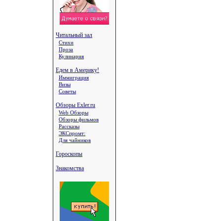
Читальный зал
Стихи
Проза
Кулинария
Едем в Америку!
Иммиграция
Визы
Советы
Обзоры Exler.ru
Web Обзоры
Обзоры фильмов
Рассказы
ЭКСпромт:
Для чайников
Гороскопы
Знакомства