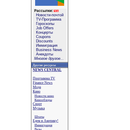
Рассылки:
Новости-почтой
TV-Программа
Гороскопы
Job Offers
Концерты
Coupons
Discounts
Иммиграция
Business News
Анекдоты
Многое другое...
Другие ресурсы
NEWS CENTRAL
Программа TV
Finance News
Мода
Кино
Новости кино
Кинообзоры
Спорт
Музыка
Штаты
Едем в Америку!
Иммиграция
Визы