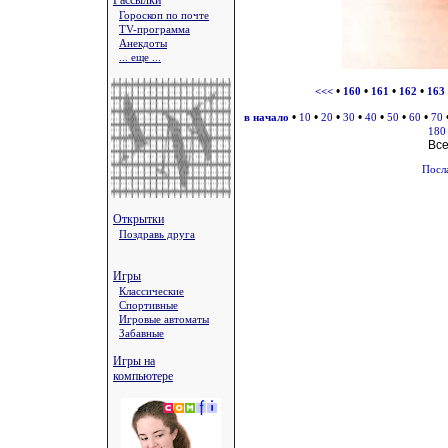
Рассылки
Гороскоп по почте
TV-программа
Анекдоты
... еще ...
•
•
•
•
<<<
160
161
162
163
•
•
•
•
•
•
•
в начало
10
20
30
40
50
60
70
180
Вс
Посл
Открытки
Поздравь друга
Игры
Классические
Спортивные
Игровые автоматы
Забавные
Игры на
компьютере