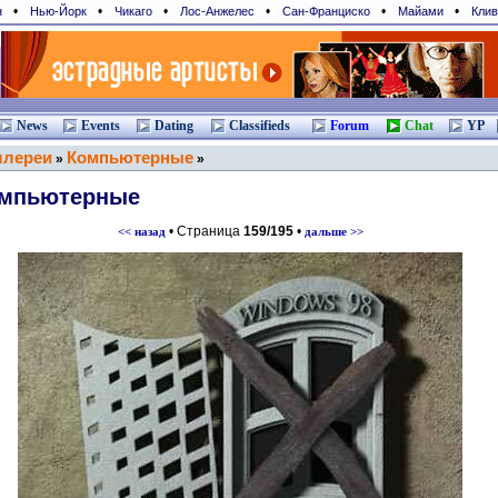
•
•
•
•
•
•
н
Нью-Йорк
Чикаго
Лос-Анжелес
Сан-Франциcко
Майами
Клив
News
Events
Dating
Classifieds
Forum
Chat
YP
ллереи
Компьютерные
»
»
мпьютерные
• Страница
159/195
•
<< назад
дальше >>