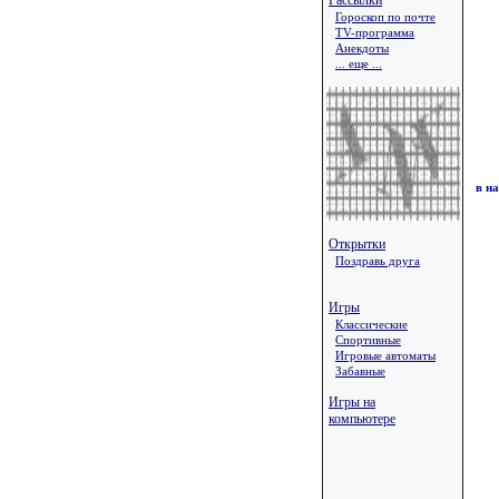
Рассылки
Гороскоп по почте
TV-программа
Анекдоты
... еще ...
в н
Открытки
Поздравь друга
Игры
Классические
Спортивные
Игровые автоматы
Забавные
Игры на
компьютере