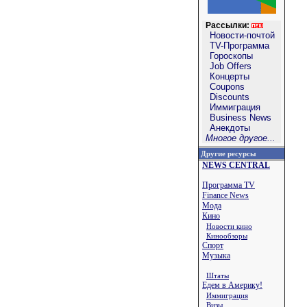
Рассылки:
Новости-почтой
TV-Программа
Гороскопы
Job Offers
Концерты
Coupons
Discounts
Иммиграция
Business News
Анекдоты
Многое другое...
Другие ресурсы
NEWS CENTRAL
Программа TV
Finance News
Мода
Кино
Новости кино
Кинообзоры
Спорт
Музыка
Штаты
Едем в Америку!
Иммиграция
Визы