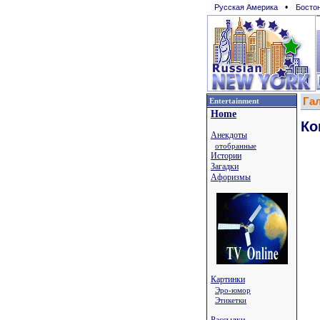
•
Русская Америка
Босто
Га
Entertainment
Home
Ко
Анекдоты
отобранные
Истории
Загадки
Афоризмы
Картинки
Эро-юмор
Этикетки