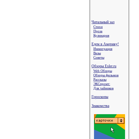
Читальный зал
Стихи
Проза
Кулинария
Едем в Америку!
Иммиграция
Визы
Советы
Обзоры Exler.ru
Web Обзоры
Обзоры фильмов
Рассказы
ЭКСпромт:
Для чайников
Гороскопы
Знакомства