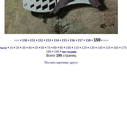
159
•
•
•
•
•
•
•
•
•
•
•
<<<
150
151
152
153
154
155
156
157
158
>>>
•
•
•
•
•
•
•
•
•
•
•
•
•
•
•
•
•
ачало
10
20
30
40
50
60
70
80
90
100
110
120
130
140
150
160
170
•
•
180
190
последние
Всего
195
страниц
Послать картинку другу