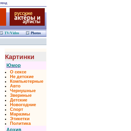
ленд
TV/Video
Photos
Картинки
Юмор
О сексе
Не детские
Компьютерные
Авто
Чернушные
Звериные
Детские
Новогодние
Спорт
Маразмы
Этикетки
Политика
Архив