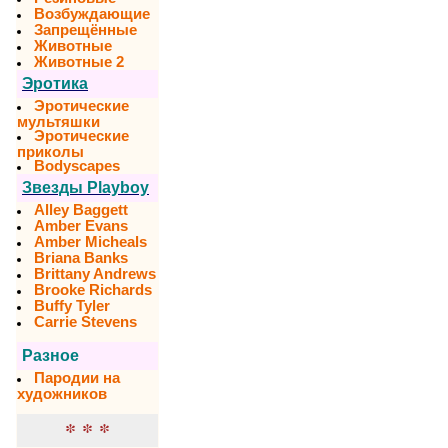
Возбуждающие
Запрещённые
Животные
Животные 2
Эротика
Эротические
мультяшки
Эротические
приколы
Bodyscapes
Звезды Playboy
Alley Baggett
Amber Evans
Amber Micheals
Briana Banks
Brittany Andrews
Brooke Richards
Buffy Tyler
Carrie Stevens
Разное
Пародии на
художников
* * *