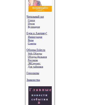
Читальный зал
Стихи
Проза
Кулинария
Едем в Америку!
Иммиграция
Визы
Советы
Обзоры Exler.ru
Web Обзоры
Обзоры фильмов
Рассказы
ЭКСпромт:
Для чайников
Гороскопы
Знакомства