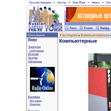
•
•
•
•
Русская Америка
Бостон
Нью-Йорк
Чикаго
Лос
News
Events
Dating
Галлереи
Компьютерные
Entertainment
»
Home
Компьютерные
Анекдоты
отобранные
Истории
Загадки
Афоризмы
Картинки
Эро-юмор
Этикетки