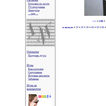
Рассылки
Гороскоп по почте
TV-программа
Анекдоты
... еще ...
•
•
<<<
140
•
•
•
•
•
•
в начало
10
20
30
40
50
60
Открытки
Поздравь друга
Игры
Классические
Спортивные
Игровые автоматы
Забавные
Игры на
компьютере