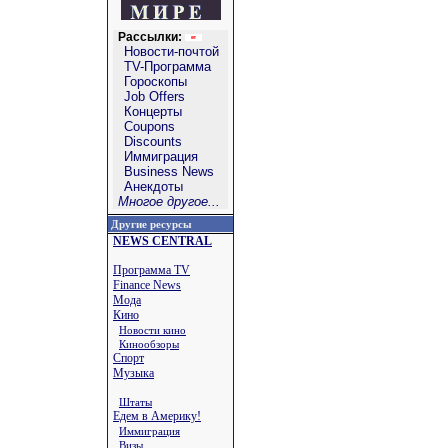
Рассылки:
Новости-почтой
TV-Программа
Гороскопы
Job Offers
Концерты
Coupons
Discounts
Иммиграция
Business News
Анекдоты
Многое другое...
Другие ресурсы
NEWS CENTRAL
Программа TV
Finance News
Мода
Кино
Новости кино
Кинообзоры
Спорт
Музыка
Штаты
Едем в Америку!
Иммиграция
Визы