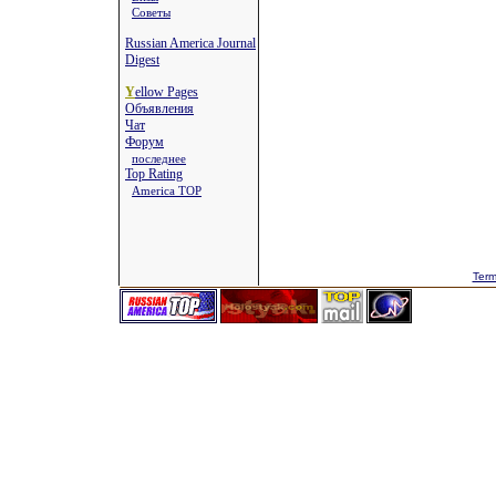
Советы
Russian America Journal
Digest
Y
ellow Pages
Объявления
Чат
Форум
последнее
Top Rating
America TOP
Term