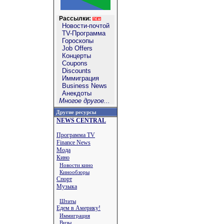
Рассылки:
Новости-почтой
TV-Программа
Гороскопы
Job Offers
Концерты
Coupons
Discounts
Иммиграция
Business News
Анекдоты
Многое другое...
Другие ресурсы
NEWS CENTRAL
Программа TV
Finance News
Мода
Кино
Новости кино
Кинообзоры
Спорт
Музыка
Штаты
Едем в Америку!
Иммиграция
Визы