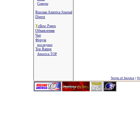
Советы
Russian America Journal
Digest
Y
ellow Pages
Объявления
Чат
Форум
последнее
Top Rating
America TOP
Terms of Service
|
Pr