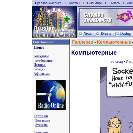
•
•
•
•
Русская Америка
Бостон
Нью-Йорк
Чикаго
Лос
News
Events
Dating
Галлереи
Компьютерные
Entertainment
»
Home
Компьютерные
Анекдоты
отобранные
• Ст
<< назад
Истории
Загадки
Афоризмы
Картинки
Эро-юмор
Этикетки