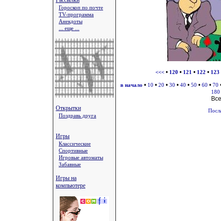
Рассылки
Гороскоп по почте
TV-программа
Анекдоты
... еще ...
•
•
•
•
<<<
120
121
122
123
•
•
•
•
•
•
•
в начало
10
20
30
40
50
60
70
180
Вс
Открытки
Посл
Поздравь друга
Игры
Классические
Спортивные
Игровые автоматы
Забавные
Игры на
компьютере