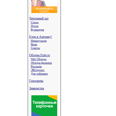
Читальный зал
Стихи
Проза
Кулинария
Едем в Америку!
Иммиграция
Визы
Советы
Обзоры Exler.ru
Web Обзоры
Обзоры фильмов
Рассказы
ЭКСпромт:
Для чайников
Гороскопы
Знакомства