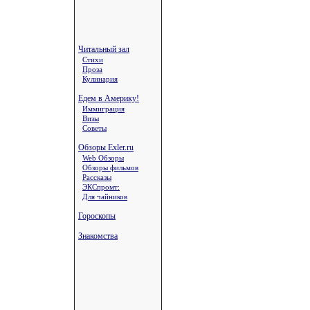
Читальный зал
Стихи
Проза
Кулинария
Едем в Америку!
Иммиграция
Визы
Советы
Обзоры Exler.ru
Web Обзоры
Обзоры фильмов
Рассказы
ЭКСпромт:
Для чайников
Гороскопы
Знакомства