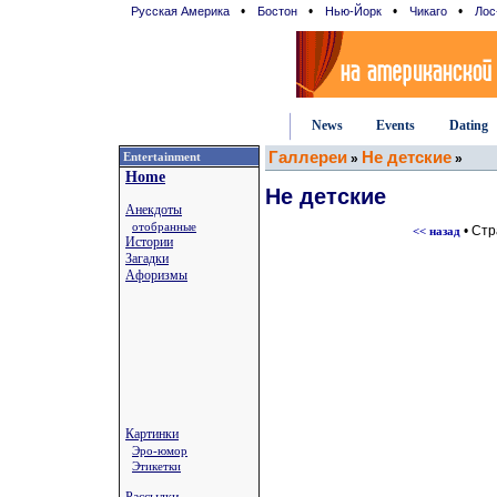
•
•
•
•
Русская Америка
Бостон
Нью-Йорк
Чикаго
Лос
News
Events
Dating
Галлереи
Не детские
Entertainment
»
»
Home
Не детские
Анекдоты
отобранные
• Ст
<< назад
Истории
Загадки
Афоризмы
Картинки
Эро-юмор
Этикетки