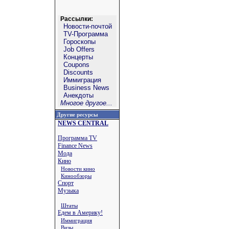
Рассылки:
Новости-почтой
TV-Программа
Гороскопы
Job Offers
Концерты
Coupons
Discounts
Иммиграция
Business News
Анекдоты
Многое другое...
Другие ресурсы
NEWS CENTRAL
Программа TV
Finance News
Мода
Кино
Новости кино
Кинообзоры
Спорт
Музыка
Штаты
Едем в Америку!
Иммиграция
Визы