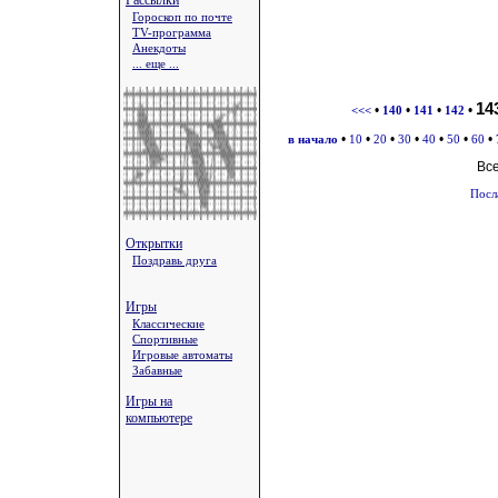
Рассылки
Гороскоп по почте
TV-программа
Анекдоты
... еще ...
14
•
•
•
•
<<<
140
141
142
•
•
•
•
•
•
•
в начало
10
20
30
40
50
60
Вс
Посл
Открытки
Поздравь друга
Игры
Классические
Спортивные
Игровые автоматы
Забавные
Игры на
компьютере