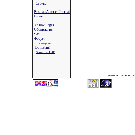
Советы
Russian America Journal
Digest
Y
ellow Pages
Объявления
Чат
Форум
последнее
Top Rating
America TOP
Terms of Service
|
P