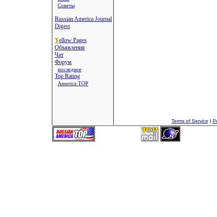
Советы
Russian America Journal
Digest
Y
ellow Pages
Объявления
Чат
Форум
последнее
Top Rating
America TOP
Terms of Service
|
Pr