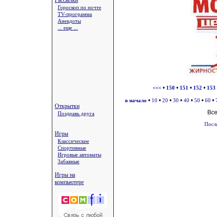
Рассылки
Гороскоп по почте
TV-программа
Анекдоты
... еще ...
•
•
•
•
<<<
150
151
152
153
•
•
•
•
•
•
•
в начало
10
20
30
40
50
60
Открытки
Вс
Поздравь друга
Посл
Игры
Классические
Спортивные
Игровые автоматы
Забавные
Игры на
компьютере