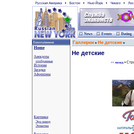
•
•
•
•
Русская Америка
Бостон
Нью-Йорк
Чикаго
Лос
News
Events
Dating
Галлереи
Не детские
Entertainment
»
»
Home
Не детские
Анекдоты
отобранные
• Стр
<< назад
Истории
Загадки
Афоризмы
Картинки
Эро-юмор
Этикетки