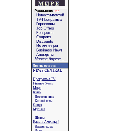
Рассылки:
Новости-почтой
TV-Программа
Гороскопы
Job Offers
Концерты
Coupons
Discounts
Иммиграция
Business News
Анекдоты
Многое другое...
Другие ресурсы
NEWS CENTRAL
Программа TV
Finance News
Мода
Кино
Новости кино
Кинообзоры
Спорт
Музыка
Штаты
Едем в Америку!
Иммиграция
Визы