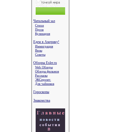
Читальный зал
Стихи
Проза
Кулинария
Едем в Америку!
Иммиграция
Визы
Советы
Обзоры Exler.ru
Web Обзоры
Обзоры фильмов
Рассказы
ЭКСпромт:
Для чайников
Гороскопы
Знакомства