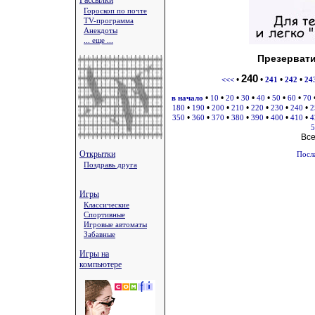
Рассылки
Гороскоп по почте
TV-программа
Анекдоты
... еще ...
Презерват
240
•
•
•
•
<<<
241
242
24
•
•
•
•
•
•
•
в начало
10
20
30
40
50
60
70
•
•
•
•
•
•
•
180
190
200
210
220
230
240
2
•
•
•
•
•
•
•
350
360
370
380
390
400
410
4
5
Вс
Открытки
Посл
Поздравь друга
Игры
Классические
Спортивные
Игровые автоматы
Забавные
Игры на
компьютере