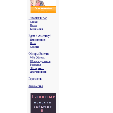
Читальный зал
Стихи
Проза
Кулинария
Едем в Америку!
Иммиграция
Визы
Советы
Обзоры Exler.ru
Web Обзоры
Обзоры фильмов
Рассказы
ЭКСпромт:
Для чайников
Гороскопы
Знакомства