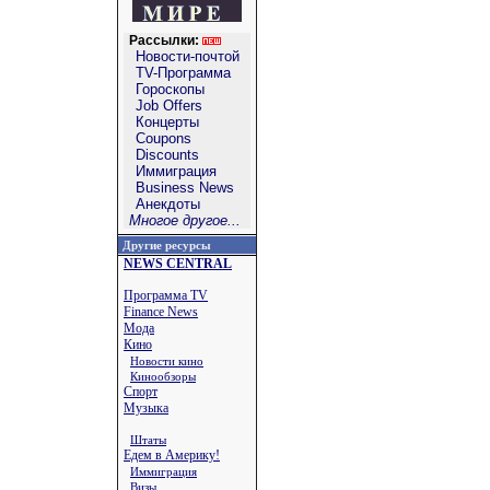
Рассылки:
Новости-почтой
TV-Программа
Гороскопы
Job Offers
Концерты
Coupons
Discounts
Иммиграция
Business News
Анекдоты
Многое другое...
Другие ресурсы
NEWS CENTRAL
Программа TV
Finance News
Мода
Кино
Новости кино
Кинообзоры
Спорт
Музыка
Штаты
Едем в Америку!
Иммиграция
Визы