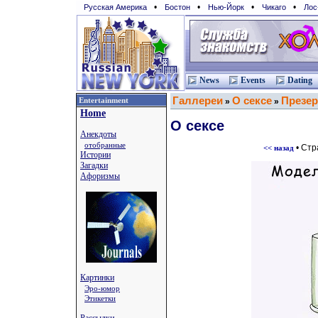
•
•
•
•
Русская Америка
Бостон
Нью-Йорк
Чикаго
Лос
News
Events
Dating
Галлереи
О сексе
Презер
Entertainment
»
»
Home
О сексе
Анекдоты
отобранные
• Ст
<< назад
Истории
Загадки
Афоризмы
Картинки
Эро-юмор
Этикетки