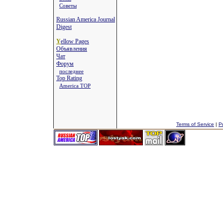
Советы
Russian America Journal
Digest
Y
ellow Pages
Объявления
Чат
Форум
последнее
Top Rating
America TOP
Terms of Service
|
Pr