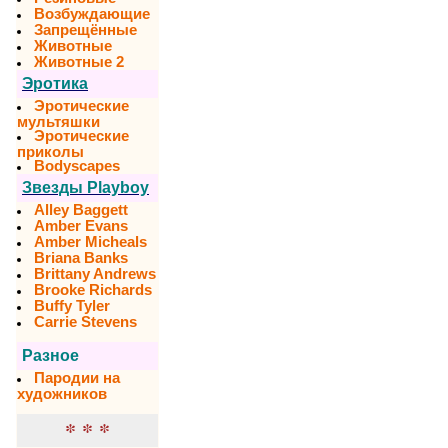
Возбуждающие
Запрещённые
Животные
Животные 2
Эротика
Эротические
мультяшки
Эротические
приколы
Bodyscapes
Звезды Playboy
Alley Baggett
Amber Evans
Amber Micheals
Briana Banks
Brittany Andrews
Brooke Richards
Buffy Tyler
Carrie Stevens
Разное
Пародии на
художников
* * *