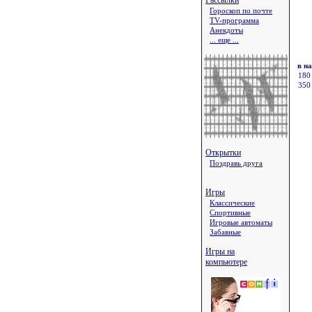
Рассылки
Гороскоп по почте
TV-программа
Анекдоты
... еще ...
в н
180
350
Открытки
Поздравь друга
Игры
Классические
Спортивные
Игровые автоматы
Забавные
Игры на
компьютере