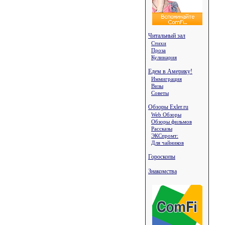
Читальный зал
Стихи
Проза
Кулинария
Едем в Америку!
Иммиграция
Визы
Советы
Обзоры Exler.ru
Web Обзоры
Обзоры фильмов
Рассказы
ЭКСпромт:
Для чайников
Гороскопы
Знакомства