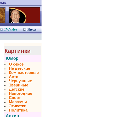
ленд
TV/Video
Photos
Картинки
Юмор
О сексе
Не детские
Компьютерные
Авто
Чернушные
Звериные
Детские
Новогодние
Спорт
Маразмы
Этикетки
Политика
Архив