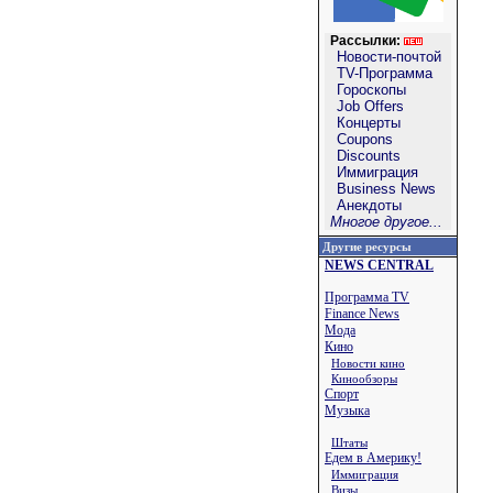
Рассылки:
Новости-почтой
TV-Программа
Гороскопы
Job Offers
Концерты
Coupons
Discounts
Иммиграция
Business News
Анекдоты
Многое другое...
Другие ресурсы
NEWS CENTRAL
Программа TV
Finance News
Мода
Кино
Новости кино
Кинообзоры
Спорт
Музыка
Штаты
Едем в Америку!
Иммиграция
Визы