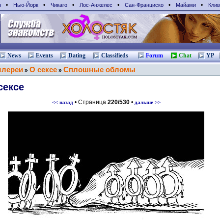
•
•
•
•
•
•
н
Нью-Йорк
Чикаго
Лос-Анжелес
Сан-Франциcко
Майами
Клив
News
Events
Dating
Classifieds
Forum
Chat
YP
ллереи
О сексе
Сплошные обломы
»
»
сексе
• Страница
220/530
•
<< назад
дальше >>