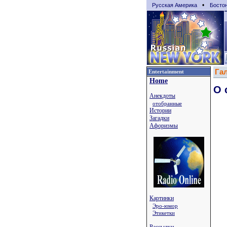
•
Русская Америка
Босто
Га
Entertainment
Home
О 
Анекдоты
отобранные
Истории
Загадки
Афоризмы
Картинки
Эро-юмор
Этикетки