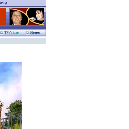
ленд
TV/Video
Photos