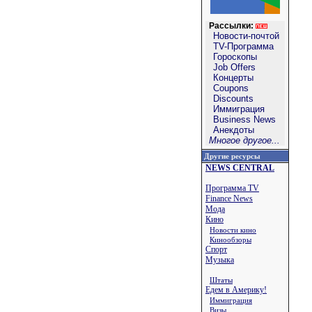
Рассылки:
Новости-почтой
TV-Программа
Гороскопы
Job Offers
Концерты
Coupons
Discounts
Иммиграция
Business News
Анекдоты
Многое другое...
Другие ресурсы
NEWS CENTRAL
Программа TV
Finance News
Мода
Кино
Новости кино
Кинообзоры
Спорт
Музыка
Штаты
Едем в Америку!
Иммиграция
Визы