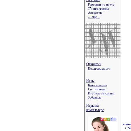
Рассылки
Гороскоп по почте
TV-программа
Анекдоты
... еще ...
Открытки
Поздравь друга
Игры
Классические
Спортивные
Игровые автоматы
Забавные
Игры на
компьютере
в на
•
24