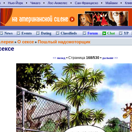
•
•
•
•
•
•
н
Нью-Йорк
Чикаго
Лос-Анжелес
Сан-Франциcко
Майами
Клив
News
Events
Dating
Classifieds
Forum
Chat
YP
ллереи
О сексе
Пошлый надсмоторщик
»
»
сексе
• Страница
168/530
•
<< назад
дальше >>