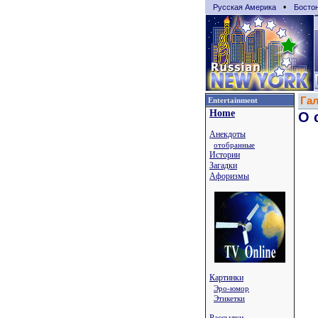
•
Русская Америка
Босто
Га
Entertainment
Home
О 
Анекдоты
отобранные
Истории
Загадки
Афоризмы
Картинки
Эро-юмор
Этикетки