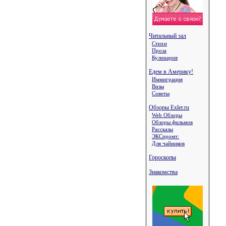
Читальный зал
Стихи
Проза
Кулинария
Едем в Америку!
Иммиграция
Визы
Советы
Обзоры Exler.ru
Web Обзоры
Обзоры фильмов
Рассказы
ЭКСпромт:
Для чайников
Гороскопы
Знакомства