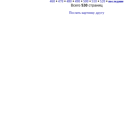
•
•
•
•
•
•
•
460
470
480
490
500
510
520
последние
Всего
530
страниц
Послать картинку другу