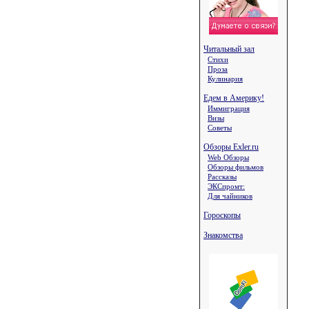
Читальный зал
Стихи
Проза
Кулинария
Едем в Америку!
Иммиграция
Визы
Советы
Обзоры Exler.ru
Web Обзоры
Обзоры фильмов
Рассказы
ЭКСпромт:
Для чайников
Гороскопы
Знакомства