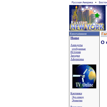
•
Русская Америка
Босто
Га
Entertainment
Home
О 
Анекдоты
отобранные
Истории
Загадки
Афоризмы
Картинки
Эро-юмор
Этикетки