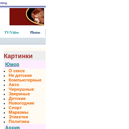
ленд
TV/Video
Photos
Картинки
Юмор
О сексе
Не детские
Компьютерные
Авто
Чернушные
Звериные
Детские
Новогодние
Спорт
Маразмы
Этикетки
Политика
Архив