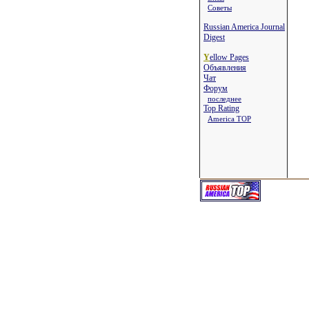
Советы
Russian America Journal
Digest
Y
ellow Pages
Объявления
Чат
Форум
последнее
Top Rating
America TOP