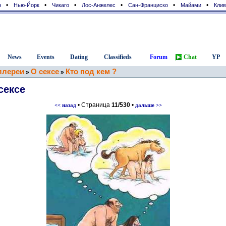
•
•
•
•
•
•
н
Нью-Йорк
Чикаго
Лос-Анжелес
Сан-Франциcко
Майами
Клив
News
Events
Dating
Classifieds
Forum
Chat
YP
ллереи
О сексе
Кто под кем ?
»
»
сексе
• Страница
11/530
•
<< назад
дальше >>