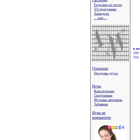
Рассылки
Гороскоп по почте
TV-программа
Анекдоты
... еще ...
в на
180
350
Открытки
Поздравь друга
Игры
Классические
Спортивные
Игровые автоматы
Забавные
Игры на
компьютере