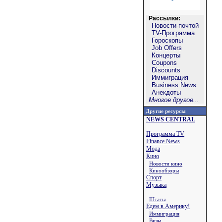
Рассылки:
Новости-почтой
TV-Программа
Гороскопы
Job Offers
Концерты
Coupons
Discounts
Иммиграция
Business News
Анекдоты
Многое другое...
Другие ресурсы
NEWS CENTRAL
Программа TV
Finance News
Мода
Кино
Новости кино
Кинообзоры
Спорт
Музыка
Штаты
Едем в Америку!
Иммиграция
Визы