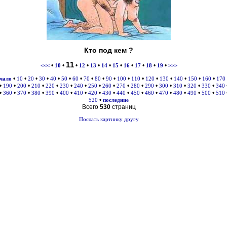
Кто под кем ?
11
•
•
•
•
•
•
•
•
•
•
•
<<<
10
12
13
14
15
16
17
18
19
>>>
•
•
•
•
•
•
•
•
•
•
•
•
•
•
•
•
•
чало
10
20
30
40
50
60
70
80
90
100
110
120
130
140
150
160
170
•
•
•
•
•
•
•
•
•
•
•
•
•
•
•
•
190
200
210
220
230
240
250
260
270
280
290
300
310
320
330
340
•
•
•
•
•
•
•
•
•
•
•
•
•
•
•
•
360
370
380
390
400
410
420
430
440
450
460
470
480
490
500
510
•
520
последние
Всего
530
страниц
Послать картинку другу