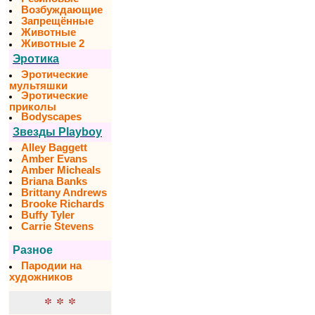
Возбуждающие
Запрещённые
Животные
Животные 2
Эротика
Эротические
мультяшки
Эротические
приколы
Bodyscapes
Звезды Playboy
Alley Baggett
Amber Evans
Amber Micheals
Briana Banks
Brittany Andrews
Brooke Richards
Buffy Tyler
Carrie Stevens
Разное
Пародии на
художников
* * *