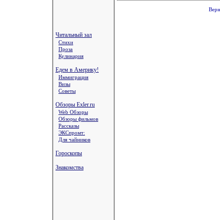
Верн
Читальный зал
Стихи
Проза
Кулинария
Едем в Америку!
Иммиграция
Визы
Советы
Обзоры Exler.ru
Web Обзоры
Обзоры фильмов
Рассказы
ЭКСпромт:
Для чайников
Гороскопы
Знакомства