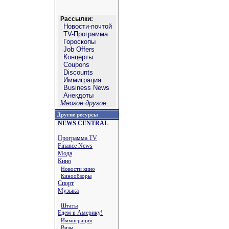
Рассылки:
Новости-почтой
TV-Программа
Гороскопы
Job Offers
Концерты
Coupons
Discounts
Иммиграция
Business News
Анекдоты
Многое другое...
Другие ресурсы
NEWS CENTRAL
Программа TV
Finance News
Мода
Кино
Новости кино
Кинообзоры
Спорт
Музыка
Штаты
Едем в Америку!
Иммиграция
Визы