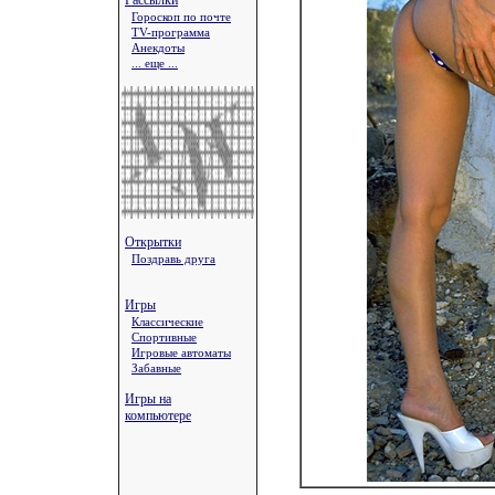
Рассылки
Гороскоп по почте
TV-программа
Анекдоты
... еще ...
Открытки
Поздравь друга
Игры
Классические
Спортивные
Игровые автоматы
Забавные
Игры на
компьютере