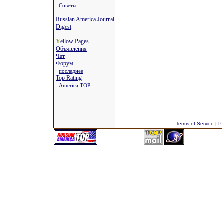
Советы
Russian America Journal
Digest
Y
ellow Pages
Объявления
Чат
Форум
последнее
Top Rating
America TOP
Terms of Service
|
P