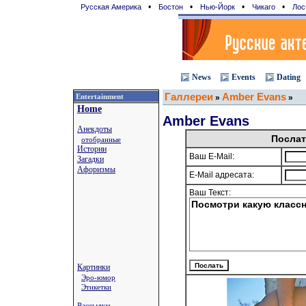
•
•
•
•
Русская Америка
Бостон
Нью-Йорк
Чикаго
Лос
News
Events
Dating
Галлереи
Amber Evans
Entertainment
»
»
Home
Amber Evans
Анекдоты
Послат
отобранные
Истории
Ваш E-Mail:
Загадки
Афоризмы
E-Mail адресата:
Ваш Текст:
Картинки
Эро-юмор
Этикетки