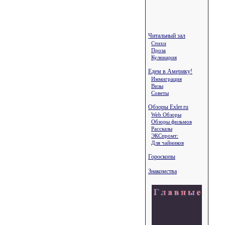
Читальный зал
Стихи
Проза
Кулинария
Едем в Америку!
Иммиграция
Визы
Советы
Обзоры Exler.ru
Web Обзоры
Обзоры фильмов
Рассказы
ЭКСпромт:
Для чайников
Гороскопы
Знакомства