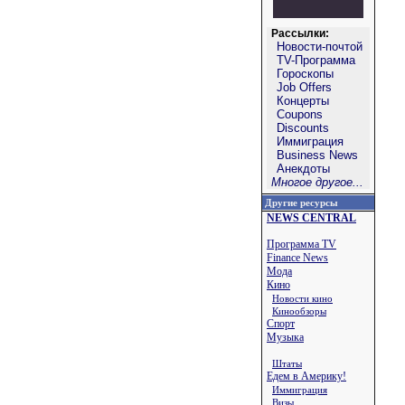
Рассылки:
Новости-почтой
TV-Программа
Гороскопы
Job Offers
Концерты
Coupons
Discounts
Иммиграция
Business News
Анекдоты
Многое другое...
Другие ресурсы
NEWS CENTRAL
Программа TV
Finance News
Мода
Кино
Новости кино
Кинообзоры
Спорт
Музыка
Штаты
Едем в Америку!
Иммиграция
Визы