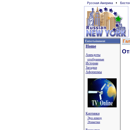
•
Русская Америка
Босто
Га
Entertainment
Home
От
Анекдоты
отобранные
Истории
Загадки
Афоризмы
Картинки
Эро-юмор
Этикетки