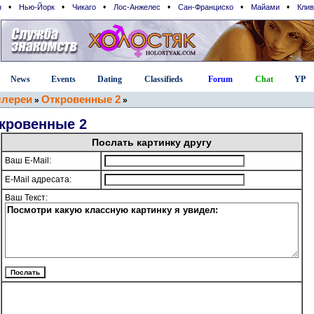
•
•
•
•
•
•
н
Нью-Йорк
Чикаго
Лос-Анжелес
Сан-Франциcко
Майами
Клив
News
Events
Dating
Classifieds
Forum
Chat
YP
ллереи
Откровенные 2
»
»
кровенные 2
Послать картинку другу
Ваш E-Mail:
E-Mail адресата:
Ваш Текст: