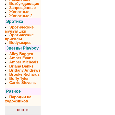
Возбуждающие
Запрещённые
Животные
Животные 2
Эротика
Эротические
мультяшки
Эротические
приколы
Bodyscapes
Звезды Playboy
Alley Baggett
Amber Evans
Amber Micheals
Briana Banks
Brittany Andrews
Brooke Richards
Buffy Tyler
Carrie Stevens
Разное
Пародии на
художников
* * *