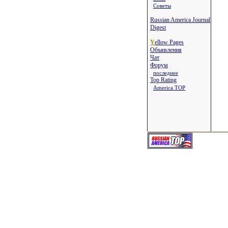
Советы
Russian America Journal
Digest
Y
ellow Pages
Объявления
Чат
Форум
последнее
Top Rating
America TOP