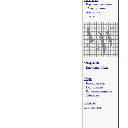
Рассылки
Гороскоп по почте
TV-программа
Анекдоты
... еще ...
Открытки
Поздравь друга
Игры
Классические
Спортивные
Игровые автоматы
Забавные
Игры на
компьютере