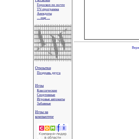
Рассылки
Гороскоп по почте
TV-программа
Анекдоты
... еще ...
Верн
Открытки
Поздравь друга
Игры
Классические
Спортивные
Игровые автоматы
Забавные
Игры на
компьютере