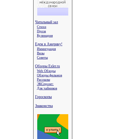
Читальный зал
Стихи
Проза
Кулинария
Едем в Америку!
Иммиграция
Визы
Советы
Обзоры Exler.ru
Web Обзоры
Обзоры фильмов
Рассказы
ЭКСпромт:
Для чайников
Гороскопы
Знакомства