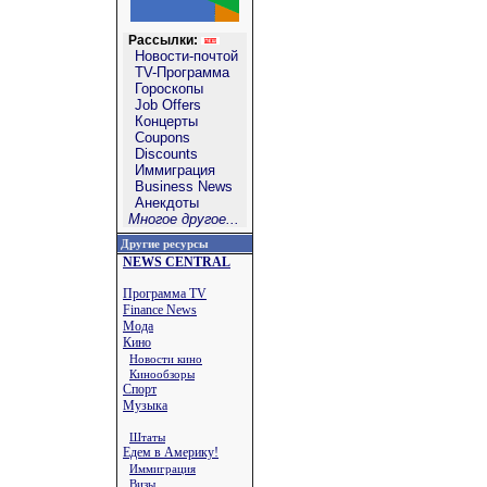
Рассылки:
Новости-почтой
TV-Программа
Гороскопы
Job Offers
Концерты
Coupons
Discounts
Иммиграция
Business News
Анекдоты
Многое другое...
Другие ресурсы
NEWS CENTRAL
Программа TV
Finance News
Мода
Кино
Новости кино
Кинообзоры
Спорт
Музыка
Штаты
Едем в Америку!
Иммиграция
Визы