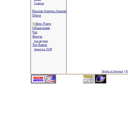
Советы
Russian America Journal
Digest
Y
ellow Pages
Объявления
Чат
Форум
последнее
Top Rating
America TOP
Terms of Service
|
P