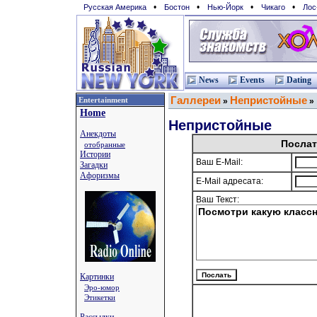
•
•
•
•
Русская Америка
Бостон
Нью-Йорк
Чикаго
Лос
News
Events
Dating
Галлереи
Непристойные
Entertainment
»
»
Home
Непристойные
Анекдоты
Послат
отобранные
Истории
Ваш E-Mail:
Загадки
Афоризмы
E-Mail адресата:
Ваш Текст:
Картинки
Эро-юмор
Этикетки