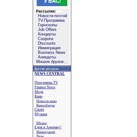
Рассылки:
Новости-почтой
TV-Программа
Гороскопы
Job Offers
Концерты
Coupons
Discounts
Иммиграция
Business News
Анекдоты
Многое другое...
Другие ресурсы
NEWS CENTRAL
Программа TV
Finance News
Мода
Кино
Новости кино
Кинообзоры
Спорт
Музыка
Штаты
Едем в Америку!
Иммиграция
Визы