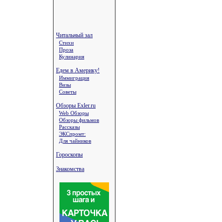
Читальный зал
Стихи
Проза
Кулинария
Едем в Америку!
Иммиграция
Визы
Советы
Обзоры Exler.ru
Web Обзоры
Обзоры фильмов
Рассказы
ЭКСпромт:
Для чайников
Гороскопы
Знакомства