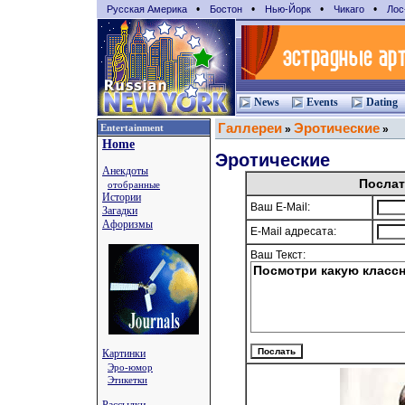
•
•
•
•
Русская Америка
Бостон
Нью-Йорк
Чикаго
Лос
News
Events
Dating
Галлереи
Эротические
Entertainment
»
»
Home
Эротические
Анекдоты
Послат
отобранные
Истории
Ваш E-Mail:
Загадки
Афоризмы
E-Mail адресата:
Ваш Текст:
Картинки
Эро-юмор
Этикетки