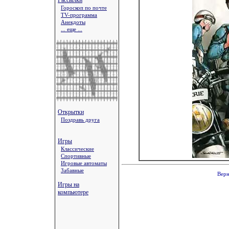
Рассылки
Гороскоп по почте
TV-программа
Анекдоты
... еще ...
Открытки
Поздравь друга
Игры
Классические
Спортивные
Игровые автоматы
Забавные
Верн
Игры на
компьютере