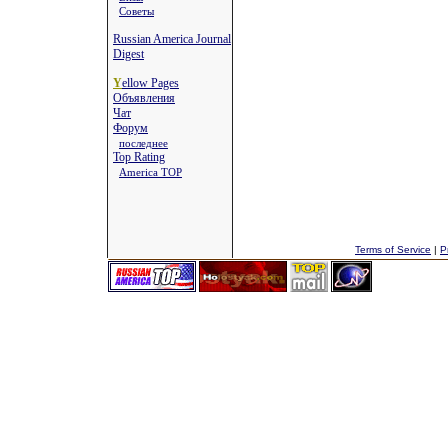
Советы
Russian America Journal
Digest
Y
ellow Pages
Объявления
Чат
Форум
последнее
Top Rating
America TOP
Terms of Service
|
P