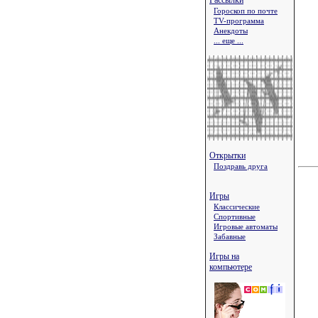
Рассылки
Гороскоп по почте
TV-программа
Анекдоты
... еще ...
Открытки
Поздравь друга
Игры
Классические
Спортивные
Игровые автоматы
Забавные
Игры на
компьютере