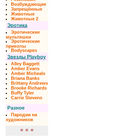
Возбуждающие
Запрещённые
Животные
Животные 2
Эротика
Эротические
мультяшки
Эротические
приколы
Bodyscapes
Звезды Playboy
Alley Baggett
Amber Evans
Amber Micheals
Briana Banks
Brittany Andrews
Brooke Richards
Buffy Tyler
Carrie Stevens
Разное
Пародии на
художников
* * *