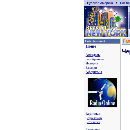
•
Русская Америка
Босто
Га
Entertainment
Home
Че
Анекдоты
отобранные
Истории
Загадки
Афоризмы
Картинки
Эро-юмор
Этикетки