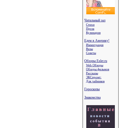
Читальный зал
Стихи
Проза
Кулинария
Едем в Америку!
Иммиграция
Визы
Советы
Обзоры Exler.ru
Web Обзоры
Обзоры фильмов
Рассказы
ЭКСпромт:
Для чайников
Гороскопы
Знакомства