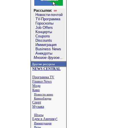
Рассылки:
Новости-почтой
TV-Программа
Гороскопы
Job Offers
Концерты
Coupons
Discounts
Иммиграция
Business News
Анекдоты
Многое другое...
Другие ресурсы
NEWS CENTRAL
Программа TV
Finance News
Мода
Кино
Новости кино
Кинообзоры
Спорт
Музыка
Штаты
Едем в Америку!
Иммиграция
Визы