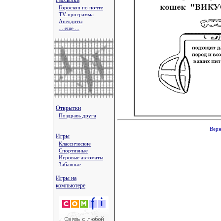
Рассылки
Гороскоп по почте
TV-программа
Анекдоты
... еще ...
Открытки
Поздравь друга
Верн
Игры
Классические
Спортивные
Игровые автоматы
Забавные
Игры на
компьютере