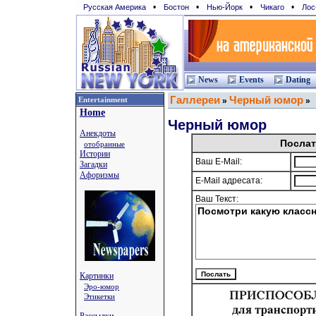
•
•
•
•
Русская Америка
Бостон
Нью-Йорк
Чикаго
Лос
News
Events
Dating
Галлереи
Черный юмор
Entertainment
»
»
Home
Черный юмор
Анекдоты
Послат
отобранные
Истории
Ваш E-Mail:
Загадки
Афоризмы
E-Mail адресата:
Ваш Текст:
Картинки
Эро-юмор
Этикетки