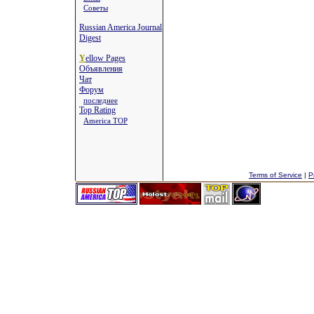
Советы
Russian America Journal
Digest
Y
ellow Pages
Объявления
Чат
Форум
последнее
Top Rating
America TOP
Terms of Service
|
P