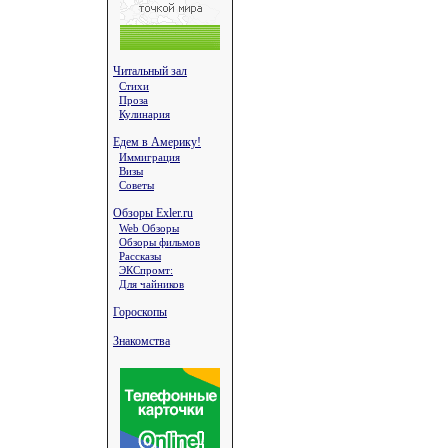
Читальный зал
Стихи
Проза
Кулинария
Едем в Америку!
Иммиграция
Визы
Советы
Обзоры Exler.ru
Web Обзоры
Обзоры фильмов
Рассказы
ЭКСпромт:
Для чайников
Гороскопы
Знакомства