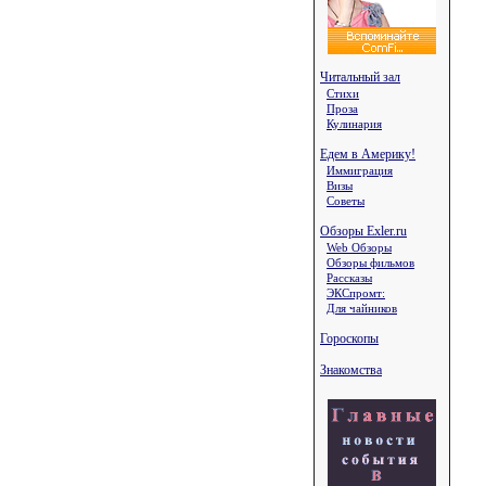
Читальный зал
Стихи
Проза
Кулинария
Едем в Америку!
Иммиграция
Визы
Советы
Обзоры Exler.ru
Web Обзоры
Обзоры фильмов
Рассказы
ЭКСпромт:
Для чайников
Гороскопы
Знакомства