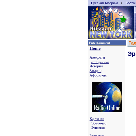
•
Русская Америка
Босто
Га
Entertainment
Home
Эр
Анекдоты
отобранные
Истории
Загадки
Афоризмы
Картинки
Эро-юмор
Этикетки