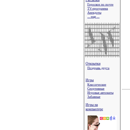
Рассылки
Гороскоп по почте
TV-программа
Анекдоты
... еще ...
Открытки
Поздравь друга
Игры
Классические
Спортивные
Игровые автоматы
Забавные
Игры на
компьютере