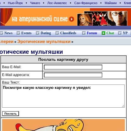
•
•
•
•
•
•
н
Нью-Йорк
Чикаго
Лос-Анжелес
Сан-Франциcко
Майами
Клив
News
Events
Dating
Classifieds
Forum
Chat
YP
ллереи
Эротические мультяшки
»
»
отические мультяшки
Послать картинку другу
Ваш E-Mail:
E-Mail адресата:
Ваш Текст: