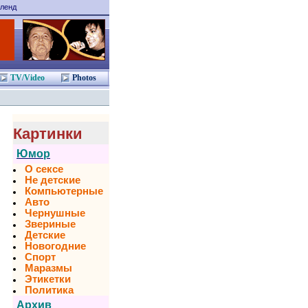
ленд
TV/Video
Photos
Картинки
Юмор
О сексе
Не детские
Компьютерные
Авто
Чернушные
Звериные
Детские
Новогодние
Спорт
Маразмы
Этикетки
Политика
Архив