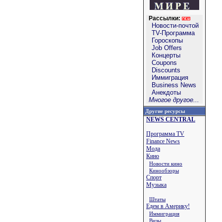
Рассылки:
Новости-почтой
TV-Программа
Гороскопы
Job Offers
Концерты
Coupons
Discounts
Иммиграция
Business News
Анекдоты
Многое другое...
Другие ресурсы
NEWS CENTRAL
Программа TV
Finance News
Мода
Кино
Новости кино
Кинообзоры
Спорт
Музыка
Штаты
Едем в Америку!
Иммиграция
Визы