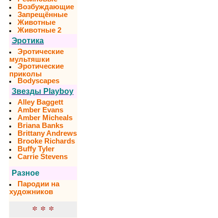
Возбуждающие
Запрещённые
Животные
Животные 2
Эротика
Эротические
мультяшки
Эротические
приколы
Bodyscapes
Звезды Playboy
Alley Baggett
Amber Evans
Amber Micheals
Briana Banks
Brittany Andrews
Brooke Richards
Buffy Tyler
Carrie Stevens
Разное
Пародии на
художников
* * *