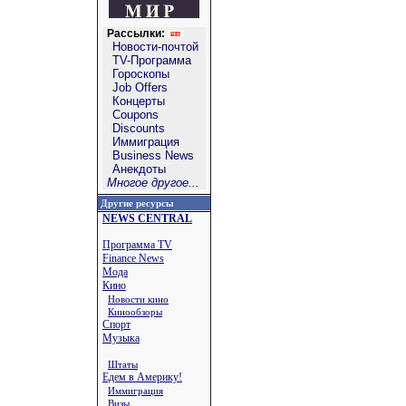
Рассылки:
Новости-почтой
TV-Программа
Гороскопы
Job Offers
Концерты
Coupons
Discounts
Иммиграция
Business News
Анекдоты
Многое другое...
Другие ресурсы
NEWS CENTRAL
Программа TV
Finance News
Мода
Кино
Новости кино
Кинообзоры
Спорт
Музыка
Штаты
Едем в Америку!
Иммиграция
Визы