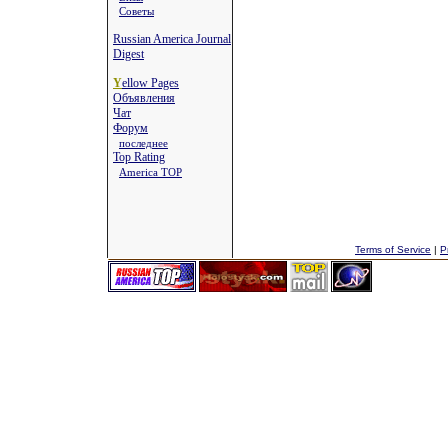
Советы
Russian America Journal
Digest
Y
ellow Pages
Объявления
Чат
Форум
последнее
Top Rating
America TOP
Terms of Service
|
P