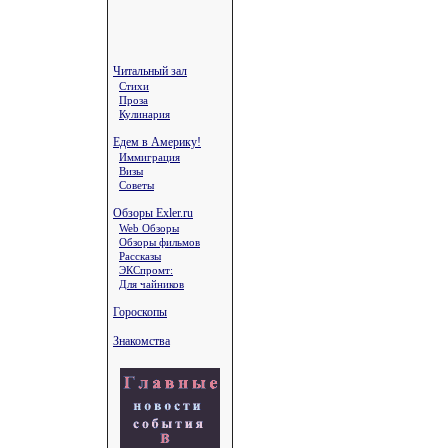
Читальный зал
Стихи
Проза
Кулинария
Едем в Америку!
Иммиграция
Визы
Советы
Обзоры Exler.ru
Web Обзоры
Обзоры фильмов
Рассказы
ЭКСпромт:
Для чайников
Гороскопы
Знакомства