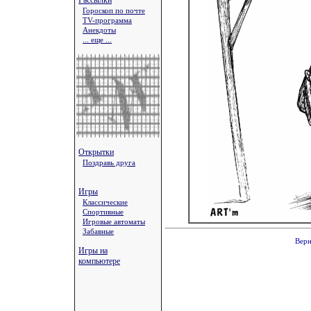
Рассылки
Гороскоп по почте
TV-программа
Анекдоты
... еще ...
Открытки
Поздравь друга
Игры
Классические
Спортивные
Игровые автоматы
Забавные
Верн
Игры на
компьютере