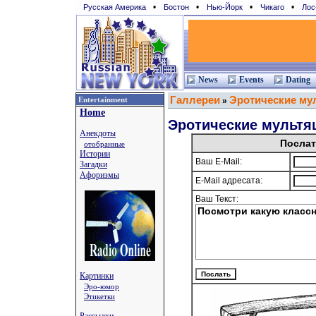
•
•
•
•
Русская Америка
Бостон
Нью-Йорк
Чикаго
Лос
News
Events
Dating
Галлереи
Эротические му
Entertainment
»
Home
Эротические мультя
Анекдоты
Послат
отобранные
Истории
Ваш E-Mail:
Загадки
Афоризмы
E-Mail адресата:
Ваш Текст:
Картинки
Эро-юмор
Этикетки