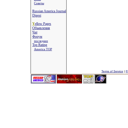
Советы
Russian America Journal
Digest
Y
ellow Pages
Объявления
Чат
Форум
последнее
Top Rating
America TOP
Terms of Service
|
P