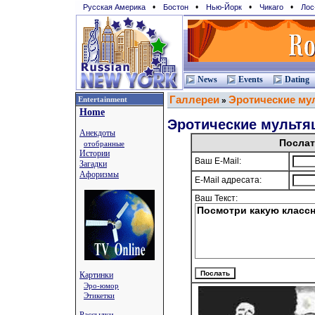
•
•
•
•
Русская Америка
Бостон
Нью-Йорк
Чикаго
Лос
News
Events
Dating
Галлереи
Эротические му
Entertainment
»
Home
Эротические мультя
Анекдоты
Послат
отобранные
Истории
Ваш E-Mail:
Загадки
Афоризмы
E-Mail адресата:
Ваш Текст:
Картинки
Эро-юмор
Этикетки