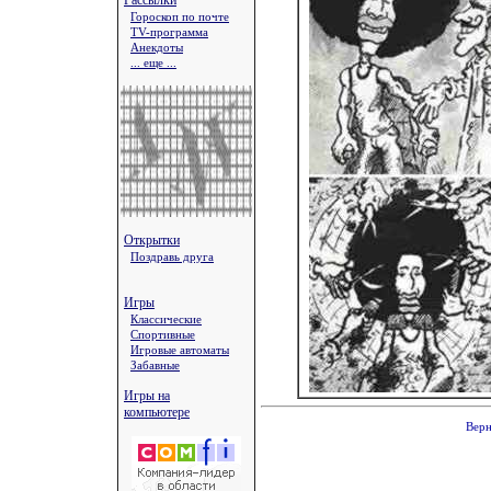
Рассылки
Гороскоп по почте
TV-программа
Анекдоты
... еще ...
Открытки
Поздравь друга
Игры
Классические
Спортивные
Игровые автоматы
Забавные
Игры на
компьютере
Верн