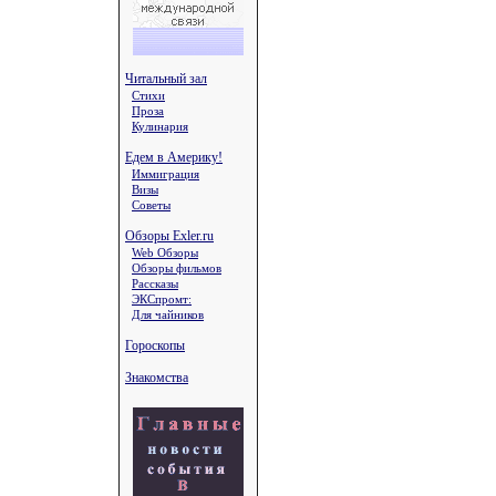
Читальный зал
Стихи
Проза
Кулинария
Едем в Америку!
Иммиграция
Визы
Советы
Обзоры Exler.ru
Web Обзоры
Обзоры фильмов
Рассказы
ЭКСпромт:
Для чайников
Гороскопы
Знакомства