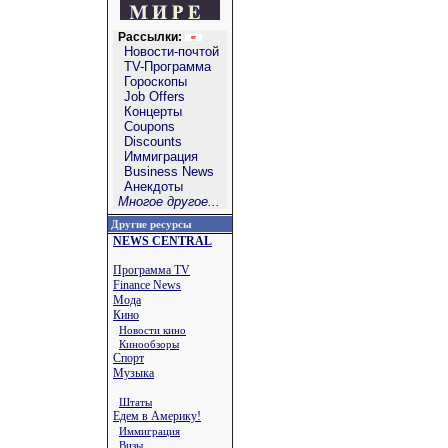
Рассылки:
Новости-почтой
TV-Программа
Гороскопы
Job Offers
Концерты
Coupons
Discounts
Иммиграция
Business News
Анекдоты
Многое другое...
Другие ресурсы
NEWS CENTRAL
Программа TV
Finance News
Мода
Кино
Новости кино
Кинообзоры
Спорт
Музыка
Штаты
Едем в Америку!
Иммиграция
Визы