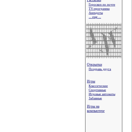
Рассылки
Гороскоп по почте
TV-программа
Анекдоты
... еще ...
Открытки
Поздравь друга
Игры
Классические
Спортивные
Игровые автоматы
Забавные
Игры на
компьютере