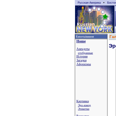
•
Русская Америка
Босто
Га
Entertainment
Home
Эр
Анекдоты
отобранные
Истории
Загадки
Афоризмы
Картинки
Эро-юмор
Этикетки