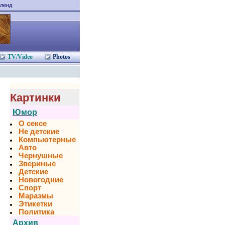
ленд
TV/Video
Photos
Картинки
Юмор
О сексе
Не детские
Компьютерные
Авто
Чернушные
Звериные
Детские
Новогодние
Спорт
Маразмы
Этикетки
Политика
Архив