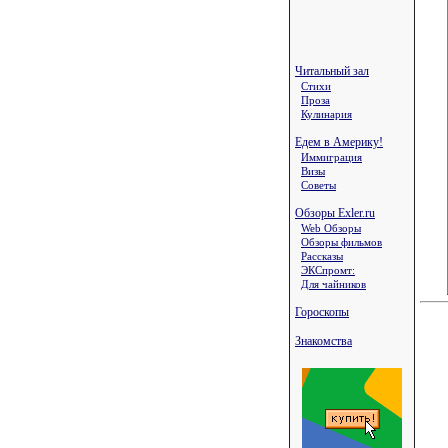
Читальный зал
Стихи
Проза
Кулинария
Едем в Америку!
Иммиграция
Визы
Советы
Обзоры Exler.ru
Web Обзоры
Обзоры фильмов
Рассказы
ЭКСпромт:
Для чайников
Гороскопы
Знакомства