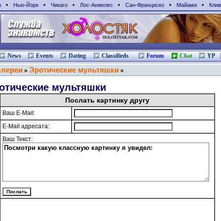
•
•
•
•
•
•
н
Нью-Йорк
Чикаго
Лос-Анжелес
Сан-Франциcко
Майами
Клив
News
Events
Dating
Classifieds
Forum
Chat
YP
ллереи
Эротические мультяшки
»
»
отические мультяшки
Послать картинку другу
Ваш E-Mail:
E-Mail адресата:
Ваш Текст: