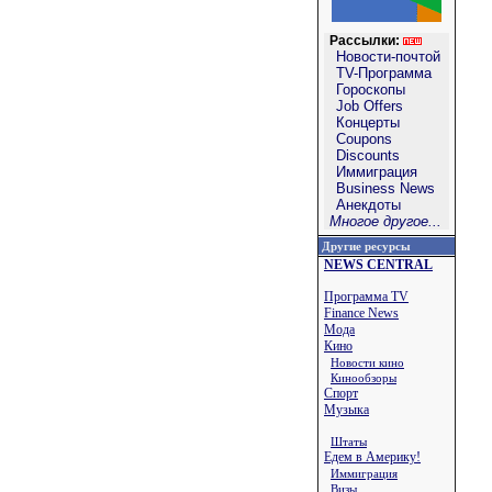
Рассылки:
Новости-почтой
TV-Программа
Гороскопы
Job Offers
Концерты
Coupons
Discounts
Иммиграция
Business News
Анекдоты
Многое другое...
Другие ресурсы
NEWS CENTRAL
Программа TV
Finance News
Мода
Кино
Новости кино
Кинообзоры
Спорт
Музыка
Штаты
Едем в Америку!
Иммиграция
Визы