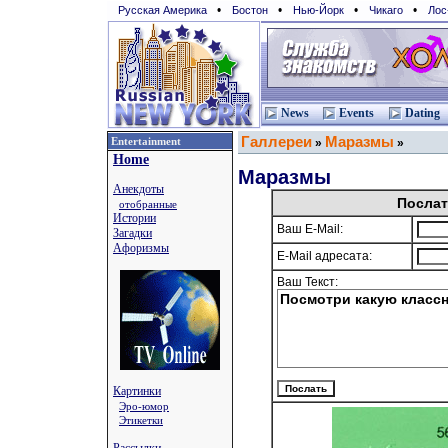
•
•
•
•
Русская Америка
Бостон
Нью-Йорк
Чикаго
Лос
News
Events
Dating
Галлереи
Маразмы
Entertainment
»
»
Home
Маразмы
Анекдоты
Послат
отобранные
Истории
Ваш E-Mail:
Загадки
Афоризмы
E-Mail адресата:
Ваш Текст:
Картинки
Эро-юмор
Этикетки