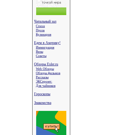
Читальный зал
Стихи
Проза
Кулинария
Едем в Америку!
Иммиграция
Визы
Советы
Обзоры Exler.ru
Web Обзоры
Обзоры фильмов
Рассказы
ЭКСпромт:
Для чайников
Гороскопы
Знакомства