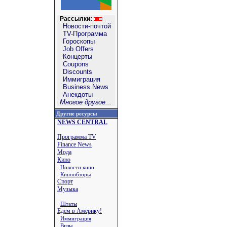
Рассылки:
Новости-почтой
TV-Программа
Гороскопы
Job Offers
Концерты
Coupons
Discounts
Иммиграция
Business News
Анекдоты
Многое другое...
Другие ресурсы
NEWS CENTRAL
Программа TV
Finance News
Мода
Кино
Новости кино
Кинообзоры
Спорт
Музыка
Штаты
Едем в Америку!
Иммиграция
Визы