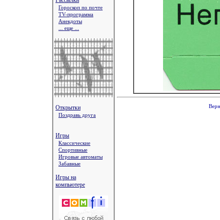
Рассылки
Гороскоп по почте
TV-программа
Анекдоты
... еще ...
Верн
Открытки
Поздравь друга
Игры
Классические
Спортивные
Игровые автоматы
Забавные
Игры на
компьютере