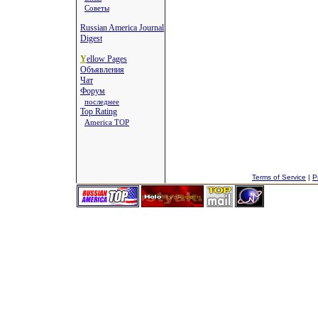
Советы
Russian America Journal
Digest
Y
ellow Pages
Объявления
Чат
Форум
последнее
Top Rating
America TOP
Terms of Service
|
P