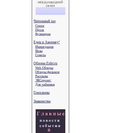
Читальный зал
Стихи
Проза
Кулинария
Едем в Америку!
Иммиграция
Визы
Советы
Обзоры Exler.ru
Web Обзоры
Обзоры фильмов
Рассказы
ЭКСпромт:
Для чайников
Гороскопы
Знакомства