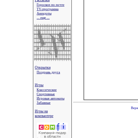
Рассылки
Гороскоп по почте
TV-программа
Анекдоты
... еще ...
Открытки
Поздравь друга
Игры
Классические
Спортивные
Игровые автоматы
Забавные
Верн
Игры на
компьютере