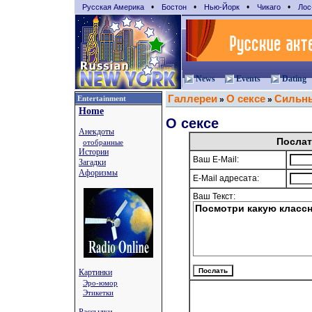
•
•
•
•
Русская Америка
Бостон
Нью-Йорк
Чикаго
Лос
News
Events
Dating
Галлереи
О сексе
Сильны
Entertainment
»
»
Home
О сексе
Анекдоты
Послат
отобранные
Истории
Ваш E-Mail:
Загадки
Афоризмы
E-Mail адресата:
Ваш Текст:
Картинки
Эро-юмор
Этикетки