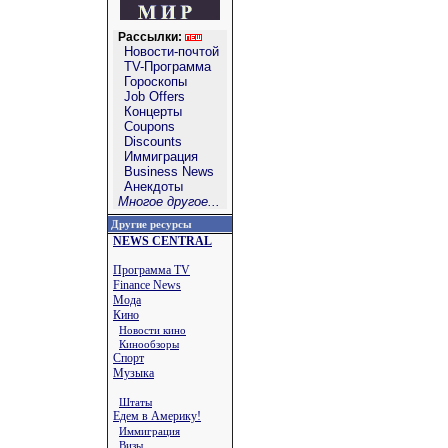
Рассылки:
Новости-почтой
TV-Программа
Гороскопы
Job Offers
Концерты
Coupons
Discounts
Иммиграция
Business News
Анекдоты
Многое другое...
Другие ресурсы
NEWS CENTRAL
Программа TV
Finance News
Мода
Кино
Новости кино
Кинообзоры
Спорт
Музыка
Штаты
Едем в Америку!
Иммиграция
Визы