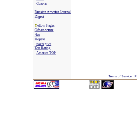
Советы
Russian America Journal
Digest
Y
ellow Pages
Объявления
Чат
Форум
последнее
Top Rating
America TOP
Terms of Service
|
P