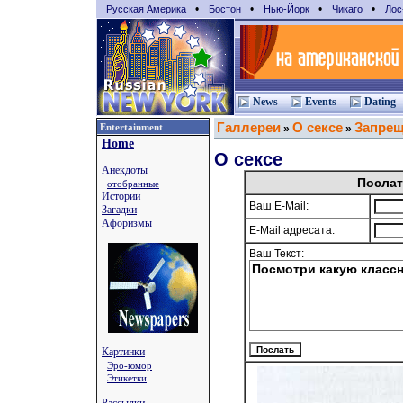
•
•
•
•
Русская Америка
Бостон
Нью-Йорк
Чикаго
Лос
News
Events
Dating
Галлереи
О сексе
Запрещ
Entertainment
»
»
Home
О сексе
Анекдоты
Послат
отобранные
Истории
Ваш E-Mail:
Загадки
Афоризмы
E-Mail адресата:
Ваш Текст:
Картинки
Эро-юмор
Этикетки