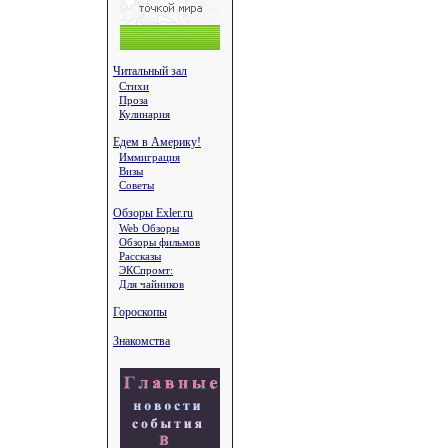
Читальный зал
Стихи
Проза
Кулинария
Едем в Америку!
Иммиграция
Визы
Советы
Обзоры Exler.ru
Web Обзоры
Обзоры фильмов
Рассказы
ЭКСпромт:
Для чайников
Гороскопы
Знакомства