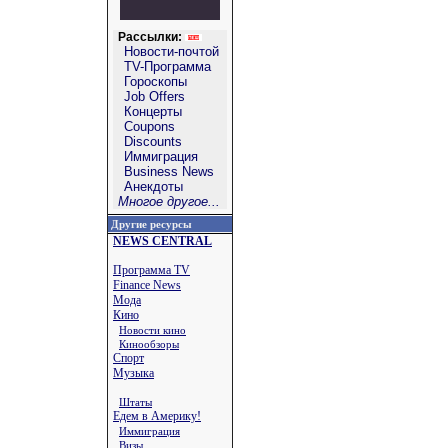
Рассылки:
Новости-почтой
TV-Программа
Гороскопы
Job Offers
Концерты
Coupons
Discounts
Иммиграция
Business News
Анекдоты
Многое другое...
Другие ресурсы
NEWS CENTRAL
Программа TV
Finance News
Мода
Кино
Новости кино
Кинообзоры
Спорт
Музыка
Штаты
Едем в Америку!
Иммиграция
Визы