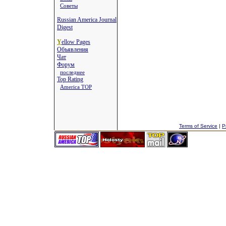
Советы
Russian America Journal
Digest
Y
ellow Pages
Объявления
Чат
Форум
последнее
Top Rating
America TOP
Terms of Service
|
P