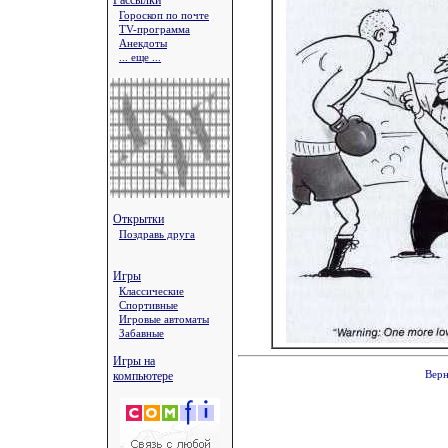
Рассылки
Гороскоп по почте
TV-программа
Анекдоты
... еще ...
Открытки
Поздравь друга
Игры
Классические
Спортивные
Игровые автоматы
Забавные
Игры на
компьютере
Верн