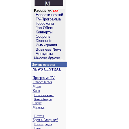
Рассылки:
Новости-почтой
TV-Программа
Гороскопы
Job Offers
Концерты
Coupons
Discounts
Иммиграция
Business News
Анекдоты
Многое другое...
Другие ресурсы
NEWS CENTRAL
Программа TV
Finance News
Мода
Кино
Новости кино
Кинообзоры
Спорт
Музыка
Штаты
Едем в Америку!
Иммиграция
Визы