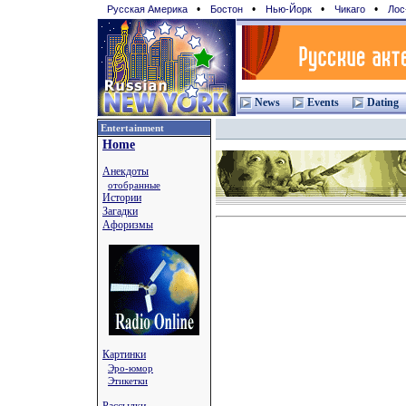
•
•
•
•
Русская Америка
Бостон
Нью-Йорк
Чикаго
Лос
News
Events
Dating
Entertainment
Home
Анекдоты
отобранные
Истории
Загадки
Афоризмы
Картинки
Эро-юмор
Этикетки