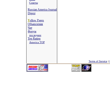
Советы
Russian America Journal
Digest
Y
ellow Pages
Объявления
Чат
Форум
последнее
Top Rating
America TOP
Terms of Service
|