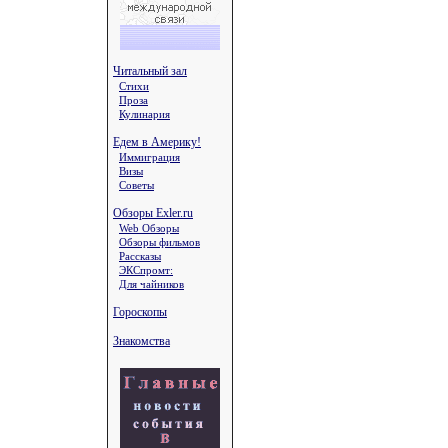
Читальный зал
Стихи
Проза
Кулинария
Едем в Америку!
Иммиграция
Визы
Советы
Обзоры Exler.ru
Web Обзоры
Обзоры фильмов
Рассказы
ЭКСпромт:
Для чайников
Гороскопы
Знакомства