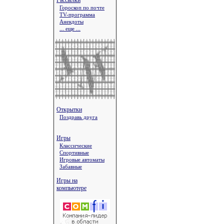
Рассылки
Гороскоп по почте
TV-программа
Анекдоты
... еще ...
Открытки
Поздравь друга
Игры
Классические
Спортивные
Игровые автоматы
Забавные
Игры на
компьютере