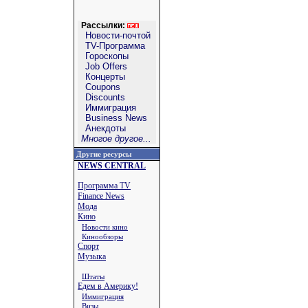
Рассылки:
Новости-почтой
TV-Программа
Гороскопы
Job Offers
Концерты
Coupons
Discounts
Иммиграция
Business News
Анекдоты
Многое другое...
Другие ресурсы
NEWS CENTRAL
Программа TV
Finance News
Мода
Кино
Новости кино
Кинообзоры
Спорт
Музыка
Штаты
Едем в Америку!
Иммиграция
Визы