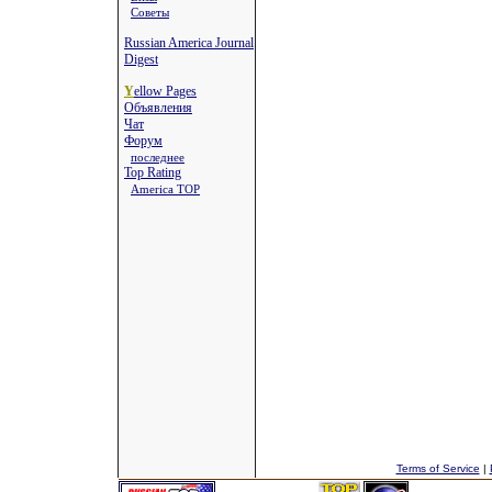
Советы
Russian America Journal
Digest
Y
ellow Pages
Объявления
Чат
Форум
последнее
Top Rating
America TOP
Terms of Service
|