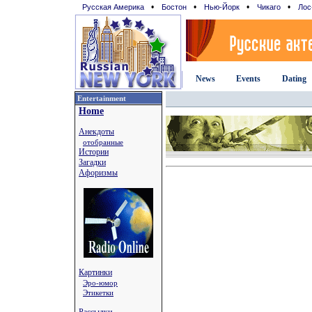
•
•
•
•
Русская Америка
Бостон
Нью-Йорк
Чикаго
Лос
News
Events
Dating
Entertainment
Home
Анекдоты
отобранные
Истории
Загадки
Афоризмы
Картинки
Эро-юмор
Этикетки