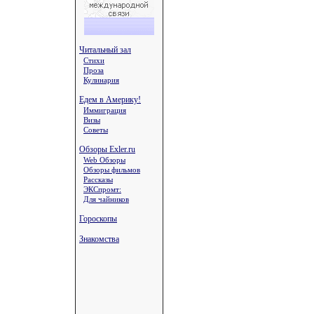
Читальный зал
Стихи
Проза
Кулинария
Едем в Америку!
Иммиграция
Визы
Советы
Обзоры Exler.ru
Web Обзоры
Обзоры фильмов
Рассказы
ЭКСпромт:
Для чайников
Гороскопы
Знакомства