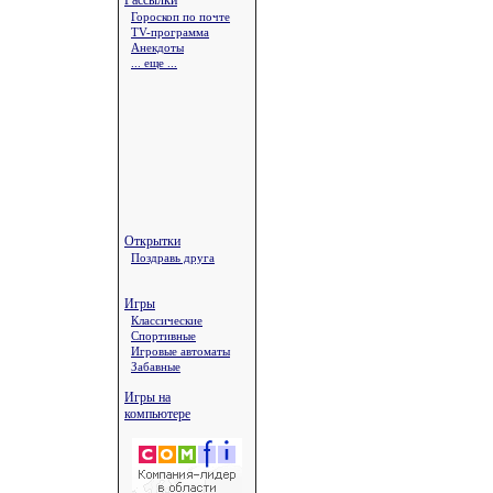
Рассылки
Гороскоп по почте
TV-программа
Анекдоты
... еще ...
Открытки
Поздравь друга
Игры
Классические
Спортивные
Игровые автоматы
Забавные
Игры на
компьютере