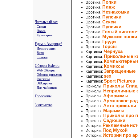
Попки
Эротика:
Пляж
Эротика:
Незнакомки
Эротика:
Пупсики
Эротика:
Секси
Читальный зал
Эротика:
Пупсики
Стихи
Эротика:
Проза
Голый пистоле
Эротика:
Кулинария
Мужские попки
Эротика:
Груди
Эротика:
Едем в Америку!
Торсы
Эротика:
Иммиграция
Чернуха
Картинки:
Визы
Прикольные к
Картинки:
Советы
Компьютерны
Картинки:
Обзоры Exler.ru
Комиксы
Картинки:
Web Обзоры
Запрещенные
Картинки:
Обзоры фильмов
sex
Картинки:
Рассказы
Sport Pictures
Картинки:
ЭКСпромт:
Приколы Спид
Приколы:
Для чайников
Неприличные 
Приколы:
Афоризмы
Гороскопы
Приколы:
Армянское ра
Приколы:
Знакомства
Авто приколы
Приколы:
Маразмы
Приколы:
Приколы про 
Приколы:
Садюшки
Приколы:
Рекламные ист
Истории:
Под Мухой
Истории:
Истории про а
Истории: