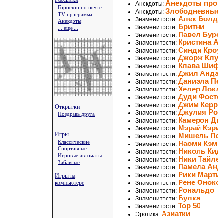
Рассылки
Анекдоты про
Анекдоты:
Гороскоп по почте
Злободневны
Анекдоты:
TV-программа
Алек Болд
Знаменитости:
Анекдоты
Бритни
Знаменитости:
... еще ...
Павел Бур
Знаменитости:
Кристина 
Знаменитости:
Синди Кр
Знаменитости:
Джорж Клу
Знаменитости:
Клава Ши
Знаменитости:
Джил Андэ
Знаменитости:
Даниэла П
Знаменитости:
Хелер Лок
Знаменитости:
Дуди Фост
Знаменитости:
Джим Керр
Знаменитости:
Открытки
Джулия Ро
Знаменитости:
Поздравь друга
Камерон Д
Знаменитости:
Мэрай Кэр
Знаменитости:
Игры
Мишель П
Знаменитости:
Классические
Наоми Кэм
Знаменитости:
Спортивные
Николь Ки
Знаменитости:
Игровые автоматы
Ники Тайл
Знаменитости:
Забавные
Памела Ан
Знаменитости:
Рики Март
Знаменитости:
Игры на
Рене Онок
компьютере
Знаменитости:
Рональдо
Знаменитости:
Булка
Знаменитости:
Top 50
Знаменитости:
Азиатки
Эротика: