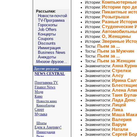
Компьютерные
Истории:
Истории про де
Истории:
Рассылки:
Пикантные ист
Истории:
Новости-почтой
Розыгрыши
Истории:
TV-Программа
Разные Истори
Истории:
Гороскопы
Студенческие 
Истории:
Job Offers
Автомобильны
Истории:
Концерты
О, Женщины
Истории:
Coupons
Звериные Исто
Истории:
Discounts
Пьем за ...
Тосты:
Иммиграция
Пьем за Мужчин
Тосты:
Business News
Пьем за ...
Тосты:
Анекдоты
Пьем за Женщин
Тосты:
Многое другое...
Анна Курн
Знаменитости:
Другие ресурсы
Стрелки
Знаменитости:
NEWS CENTRAL
Алсу
Знаменитости:
Ирина Сал
Знаменитости:
Программа TV
Блестящи
Знаменитости:
Finance News
Алена Апи
Знаменитости:
Мода
Таня Була
Знаменитости:
Кино
Лада Денс
Знаменитости:
Новости кино
Лицей
Знаменитости:
Кинообзоры
Спорт
Лика
Знаменитости:
Музыка
Маша Мака
Знаменитости:
Валерия
Знаменитости:
Штаты
Варум
Знаменитости:
Едем в Америку!
Натали
Знаменитости:
Иммиграция
Сергей Бо
Знаменитости:
Визы