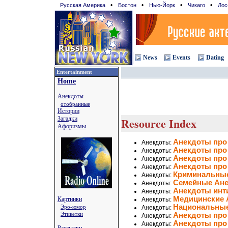
•
•
•
•
Русская Америка
Бостон
Нью-Йорк
Чикаго
Лос
News
Events
Dating
Entertainment
Home
Анекдоты
отобранные
Истории
Загадки
Resource Index
Афоризмы
Анекдоты про
Анекдоты:
Анекдоты про
Анекдоты:
Анекдоты про
Анекдоты:
Анекдоты про
Анекдоты:
Криминальны
Анекдоты:
Семейные Ан
Анекдоты:
Анекдоты ин
Анекдоты:
Медицинские 
Картинки
Анекдоты:
Национальны
Эро-юмор
Анекдоты:
Этикетки
Анекдоты про
Анекдоты:
Анекдоты про
Анекдоты: