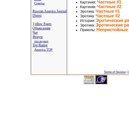
Частные #1
Картинки:
Советы
Частные #2
Картинки:
Частные #1
Russian America Journal
Эротика:
Digest
Частные #2
Эротика:
Эротические р
Истории:
Y
ellow Pages
Эротические р
Эротика:
Объявления
Непристойные
Приколы:
Чат
Форум
последнее
Top Rating
America TOP
Terms of Service
|