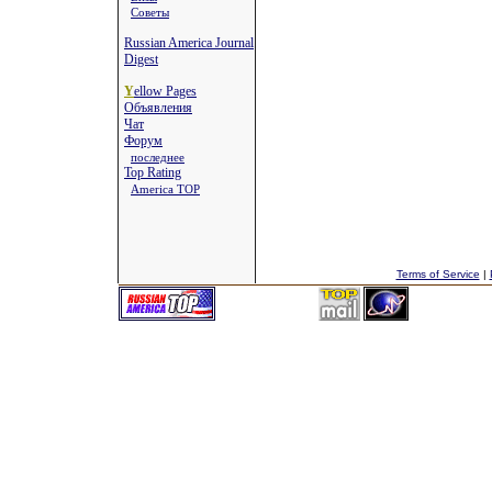
Советы
Russian America Journal
Digest
Y
ellow Pages
Объявления
Чат
Форум
последнее
Top Rating
America TOP
Terms of Service
|