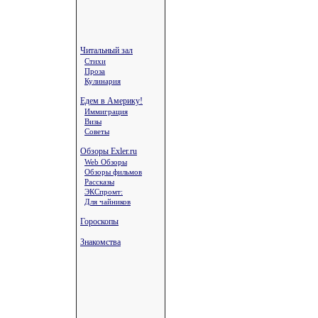
Читальный зал
Стихи
Проза
Кулинария
Едем в Америку!
Иммиграция
Визы
Советы
Обзоры Exler.ru
Web Обзоры
Обзоры фильмов
Рассказы
ЭКСпромт:
Для чайников
Гороскопы
Знакомства