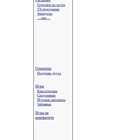
Рассылки
Гороскоп по почте
TV-программа
Анекдоты
... еще ...
Открытки
Поздравь друга
Игры
Классические
Спортивные
Игровые автоматы
Забавные
Игры на
компьютере