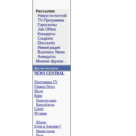
Рассылки:
Новости-почтой
TV-Программа
Гороскопы
Job Offers
Концерты
Coupons
Discounts
Иммиграция
Business News
Анекдоты
Многое другое...
Другие ресурсы
NEWS CENTRAL
Программа TV
Finance News
Мода
Кино
Новости кино
Кинообзоры
Спорт
Музыка
Штаты
Едем в Америку!
Иммиграция
Визы