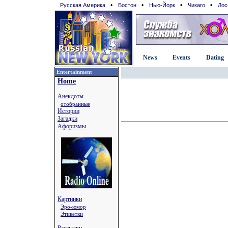
•
•
•
•
Русская Америка
Бостон
Нью-Йорк
Чикаго
Лос
News
Events
Dating
Entertainment
Home
Анекдоты
отобранные
Истории
Загадки
Афоризмы
Картинки
Эро-юмор
Этикетки