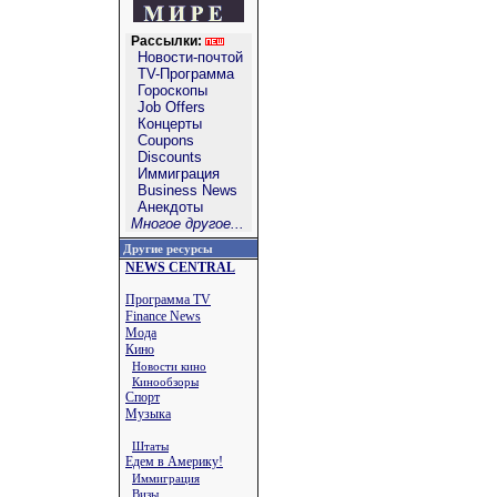
Рассылки:
Новости-почтой
TV-Программа
Гороскопы
Job Offers
Концерты
Coupons
Discounts
Иммиграция
Business News
Анекдоты
Многое другое...
Другие ресурсы
NEWS CENTRAL
Программа TV
Finance News
Мода
Кино
Новости кино
Кинообзоры
Спорт
Музыка
Штаты
Едем в Америку!
Иммиграция
Визы