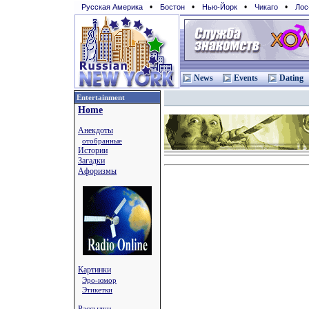
•
•
•
•
Русская Америка
Бостон
Нью-Йорк
Чикаго
Лос
News
Events
Dating
Entertainment
Home
Анекдоты
отобранные
Истории
Загадки
Афоризмы
Картинки
Эро-юмор
Этикетки