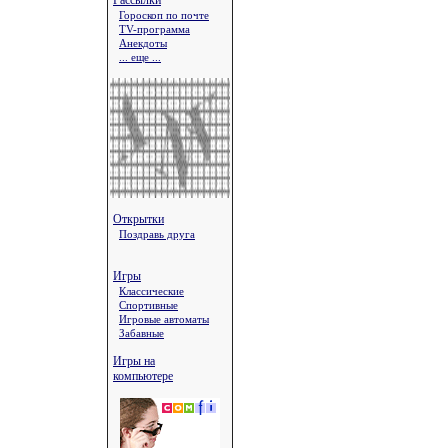
Рассылки
Гороскоп по почте
TV-программа
Анекдоты
... еще ...
Открытки
Поздравь друга
Игры
Классические
Спортивные
Игровые автоматы
Забавные
Игры на
компьютере