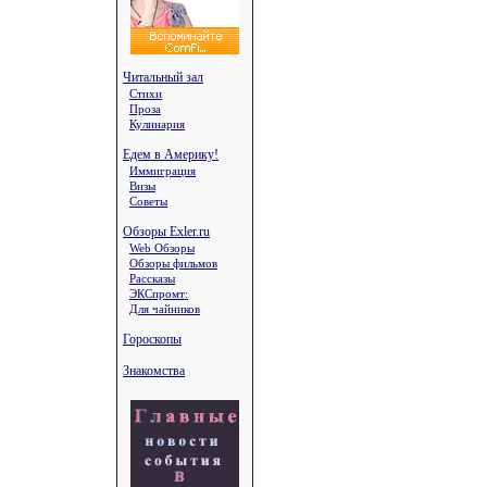
Читальный зал
Стихи
Проза
Кулинария
Едем в Америку!
Иммиграция
Визы
Советы
Обзоры Exler.ru
Web Обзоры
Обзоры фильмов
Рассказы
ЭКСпромт:
Для чайников
Гороскопы
Знакомства