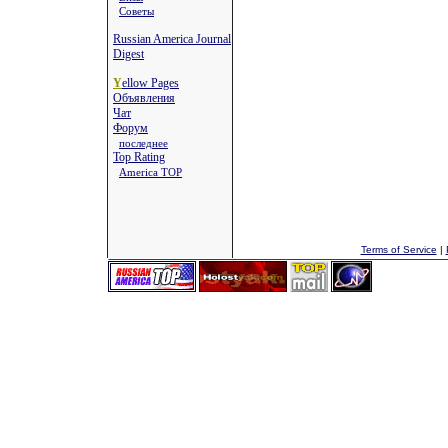
Советы
Russian America Journal
Digest
Y
ellow Pages
Объявления
Чат
Форум
последнее
Top Rating
America TOP
Terms of Service
|