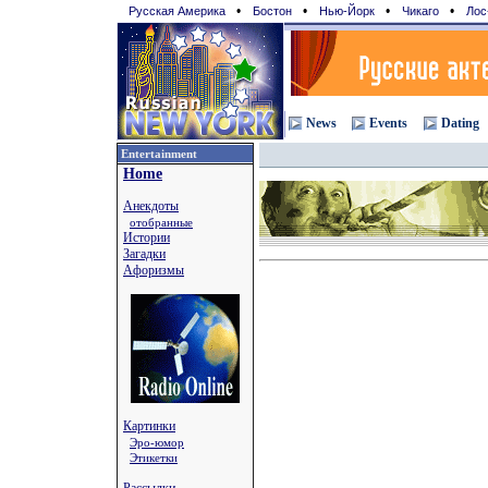
•
•
•
•
Русская Америка
Бостон
Нью-Йорк
Чикаго
Лос
News
Events
Dating
Entertainment
Home
Анекдоты
отобранные
Истории
Загадки
Афоризмы
Картинки
Эро-юмор
Этикетки