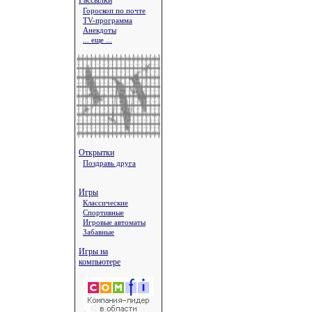
Рассылки
Гороскоп по почте
TV-программа
Анекдоты
... еще ...
Открытки
Поздравь друга
Игры
Классические
Спортивные
Игровые автоматы
Забавные
Игры на
компьютере