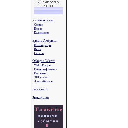
Читальный зал
Стихи
Проза
Кулинария
Едем в Америку!
Иммиграция
Визы
Советы
Обзоры Exler.ru
Web Обзоры
Обзоры фильмов
Рассказы
ЭКСпромт:
Для чайников
Гороскопы
Знакомства