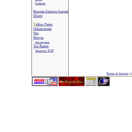
Советы
Russian America Journal
Digest
Y
ellow Pages
Объявления
Чат
Форум
последнее
Top Rating
America TOP
Terms of Service
|