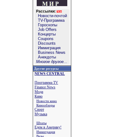
Рассылки:
Новости-почтой
TV-Программа
Гороскопы
Job Offers
Концерты
Coupons
Discounts
Иммиграция
Business News
Анекдоты
Многое другое...
Другие ресурсы
NEWS CENTRAL
Программа TV
Finance News
Мода
Кино
Новости кино
Кинообзоры
Спорт
Музыка
Штаты
Едем в Америку!
Иммиграция
Визы