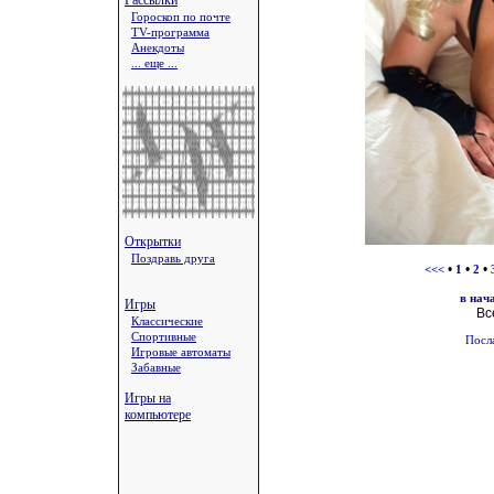
Рассылки
Гороскоп по почте
TV-программа
Анекдоты
... еще ...
Открытки
Поздравь друга
•
•
•
<<<
1
2
в нач
Игры
Вс
Классические
Спортивные
Посл
Игровые автоматы
Забавные
Игры на
компьютере