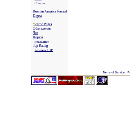
Советы
Russian America Journal
Digest
Y
ellow Pages
Объявления
Чат
Форум
последнее
Top Rating
America TOP
Terms of Service
|
Pr