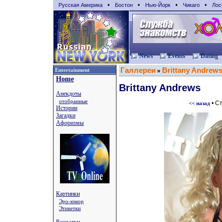
•
•
•
•
Русская Америка
Бостон
Нью-Йорк
Чикаго
Лос
News
Events
Dating
Галлереи
Brittany Andrew
Entertainment
»
Home
Brittany Andrews
Анекдоты
отобранные
• С
<< назад
Истории
Загадки
Афоризмы
Картинки
Эро-юмор
Этикетки