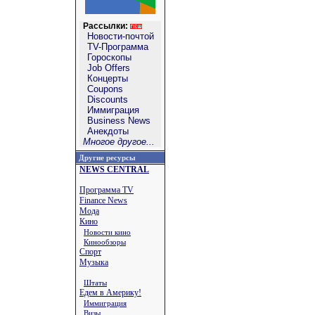
Рассылки:
Новости-почтой
TV-Программа
Гороскопы
Job Offers
Концерты
Coupons
Discounts
Иммиграция
Business News
Анекдоты
Многое другое...
Другие ресурсы
NEWS CENTRAL
Программа TV
Finance News
Мода
Кино
Новости кино
Кинообзоры
Спорт
Музыка
Штаты
Едем в Америку!
Иммиграция
Визы