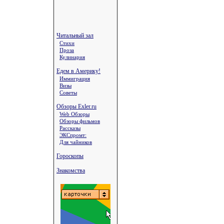
Читальный зал
Стихи
Проза
Кулинария
Едем в Америку!
Иммиграция
Визы
Советы
Обзоры Exler.ru
Web Обзоры
Обзоры фильмов
Рассказы
ЭКСпромт:
Для чайников
Гороскопы
Знакомства