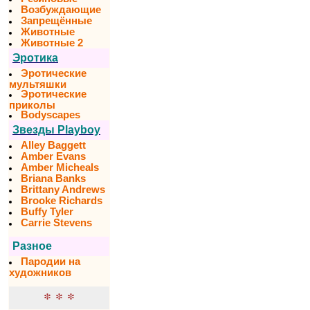
Возбуждающие
Запрещённые
Животные
Животные 2
Эротика
Эротические
мультяшки
Эротические
приколы
Bodyscapes
Звезды Playboy
Alley Baggett
Amber Evans
Amber Micheals
Briana Banks
Brittany Andrews
Brooke Richards
Buffy Tyler
Carrie Stevens
Разное
Пародии на
художников
* * *