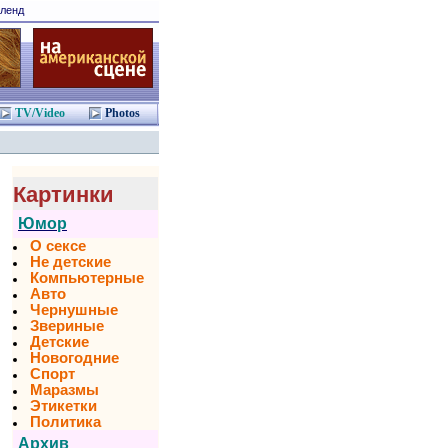
ленд
TV/Video
Photos
Картинки
Юмор
О сексе
Не детские
Компьютерные
Авто
Чернушные
Звериные
Детские
Новогодние
Спорт
Маразмы
Этикетки
Политика
Архив