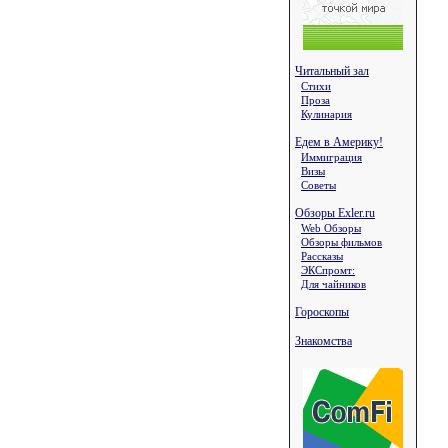
Читальный зал
Стихи
Проза
Кулинария
Едем в Америку!
Иммиграция
Визы
Советы
Обзоры Exler.ru
Web Обзоры
Обзоры фильмов
Рассказы
ЭКСпромт:
Для чайников
Гороскопы
Знакомства