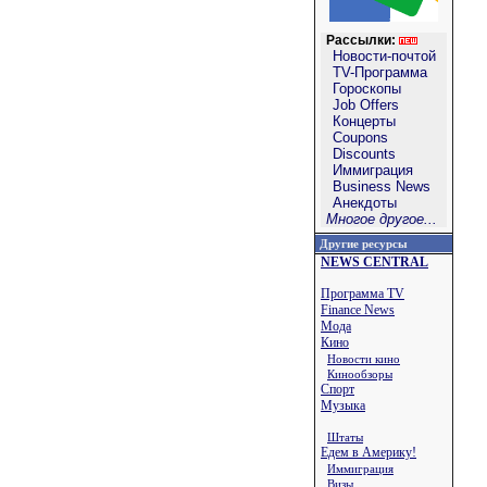
Рассылки:
Новости-почтой
TV-Программа
Гороскопы
Job Offers
Концерты
Coupons
Discounts
Иммиграция
Business News
Анекдоты
Многое другое...
Другие ресурсы
NEWS CENTRAL
Программа TV
Finance News
Мода
Кино
Новости кино
Кинообзоры
Спорт
Музыка
Штаты
Едем в Америку!
Иммиграция
Визы