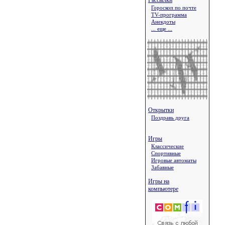
Рассылки
Гороскоп по почте
TV-программа
Анекдоты
... еще ...
Открытки
Поздравь друга
Игры
Классические
Спортивные
Игровые автоматы
Забавные
Игры на
компьютере