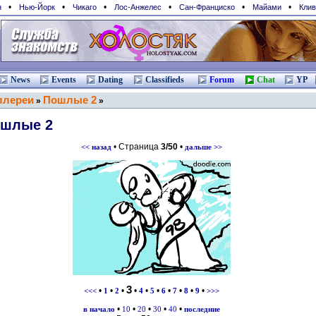
•
•
•
•
•
•
н
Нью-Йорк
Чикаго
Лос-Анжелес
Сан-Франциcко
Майами
Клив
News
Events
Dating
Classifieds
Forum
Chat
YP
ллереи
Пошлые 2
»
»
шлые 2
• Страница
3/50
•
<< назад
дальше >>
3
•
•
•
•
•
•
•
•
•
•
<<<
1
2
4
5
6
7
8
9
>>>
•
•
•
•
•
в начало
10
20
30
40
последние