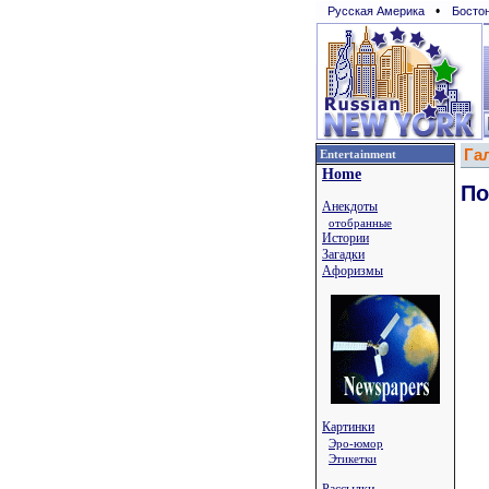
•
Русская Америка
Босто
Га
Entertainment
Home
По
Анекдоты
отобранные
Истории
Загадки
Афоризмы
Картинки
Эро-юмор
Этикетки