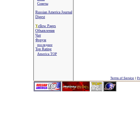
Советы
Russian America Journal
Digest
Y
ellow Pages
Объявления
Чат
Форум
последнее
Top Rating
America TOP
Terms of Service
|
Pr