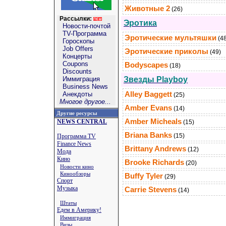
Животные 2
(26)
Рассылки:
Эротика
Новости-почтой
TV-Программа
Эротические мультяшки
(4
Гороскопы
Job Offers
Эротические приколы
(49)
Концерты
Coupons
Bodyscapes
(18)
Discounts
Иммиграция
Звезды Playboy
Business News
Анекдоты
Alley Baggett
(25)
Многое другое...
Amber Evans
(14)
Другие ресурсы
Amber Micheals
NEWS CENTRAL
(15)
Briana Banks
(15)
Программа TV
Finance News
Brittany Andrews
(12)
Мода
Кино
Brooke Richards
(20)
Новости кино
Кинообзоры
Buffy Tyler
(29)
Спорт
Музыка
Carrie Stevens
(14)
Штаты
Едем в Америку!
Иммиграция
Визы