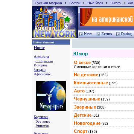
•
•
•
•
Русская Америка
Бостон
Нью-Йорк
Чикаго
Лос
News
Events
Dating
Entertainment
Home
Юмор
Анекдоты
отобранные
О сексе
(530)
Истории
Смешные картинки о сексе
Загадки
Афоризмы
Не детские
(163)
Компьютерные
(195)
Авто
(187)
Чернушные
(159)
Звериные
(308)
Детские
(61)
Картинки
Эро-юмор
Новогодние
(32)
Этикетки
Спорт
(136)