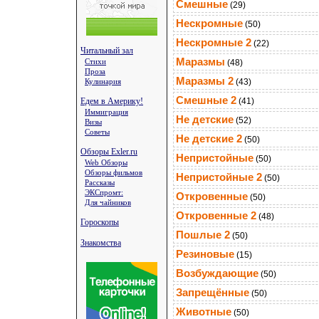
Смешные
(29)
Нескромные
(50)
Нескромные 2
(22)
Читальный зал
Маразмы
Стихи
(48)
Проза
Маразмы 2
Кулинария
(43)
Смешные 2
Едем в Америку!
(41)
Иммиграция
Не детские
(52)
Визы
Советы
Не детские 2
(50)
Обзоры Exler.ru
Непристойные
(50)
Web Обзоры
Обзоры фильмов
Непристойные 2
(50)
Рассказы
ЭКСпромт:
Откровенные
(50)
Для чайников
Откровенные 2
(48)
Гороскопы
Пошлые 2
(50)
Знакомства
Резиновые
(15)
Возбуждающие
(50)
Запрещённые
(50)
Животные
(50)