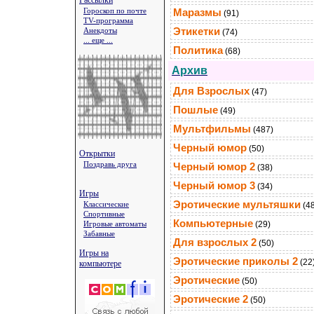
Рассылки
Гороскоп по почте
Маразмы
(91)
TV-программа
Анекдоты
Этикетки
(74)
... еще ...
Политика
(68)
Архив
Для Взрослых
(47)
Пошлые
(49)
Мультфильмы
(487)
Черный юмор
(50)
Открытки
Поздравь друга
Черный юмор 2
(38)
Черный юмор 3
(34)
Игры
Эротические мультяшки
Классические
(4
Спортивные
Компьютерные
Игровые автоматы
(29)
Забавные
Для взрослых 2
(50)
Игры на
Эротические приколы 2
(22
компьютере
Эротические
(50)
Эротические 2
(50)