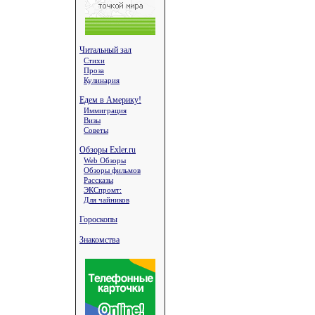
Читальный зал
Стихи
Проза
Кулинария
Едем в Америку!
Иммиграция
Визы
Советы
Обзоры Exler.ru
Web Обзоры
Обзоры фильмов
Рассказы
ЭКСпромт:
Для чайников
Гороскопы
Знакомства