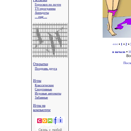
Рассылки
Гороскоп по почте
TV-программа
Анекдоты
... еще ...
•
•
•
<<<
1
2
•
в начало
1
Вс
Посл
Открытки
Поздравь друга
Игры
Классические
Спортивные
Игровые автоматы
Забавные
Игры на
компьютере