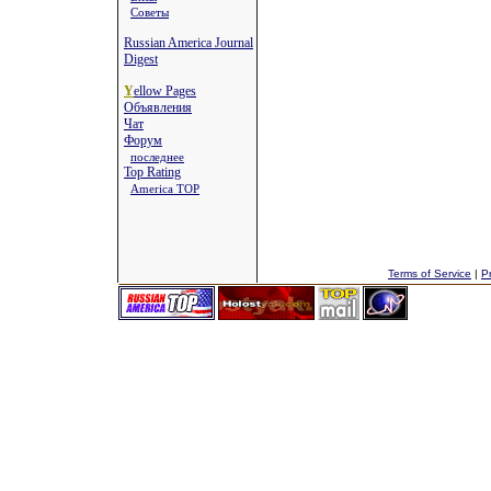
Советы
Russian America Journal
Digest
Y
ellow Pages
Объявления
Чат
Форум
последнее
Top Rating
America TOP
Terms of Service
|
Pr