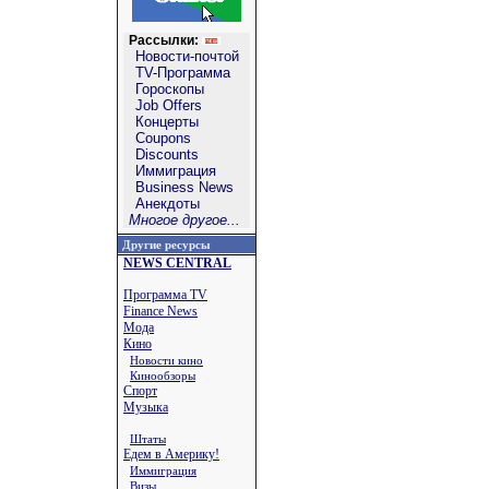
Рассылки:
Новости-почтой
TV-Программа
Гороскопы
Job Offers
Концерты
Coupons
Discounts
Иммиграция
Business News
Анекдоты
Многое другое...
Другие ресурсы
NEWS CENTRAL
Программа TV
Finance News
Мода
Кино
Новости кино
Кинообзоры
Спорт
Музыка
Штаты
Едем в Америку!
Иммиграция
Визы