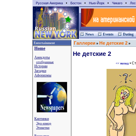
•
•
•
•
Русская Америка
Бостон
Нью-Йорк
Чикаго
Лос
News
Events
Dating
Галлереи
Не детские 2
Entertainment
»
»
Home
Не детские 2
Анекдоты
отобранные
• С
<< назад
Истории
Загадки
Афоризмы
Картинки
Эро-юмор
Этикетки